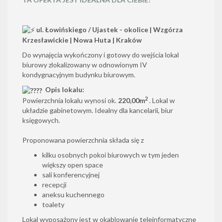
ul. Łowińskiego / Ujastek - okolice | Wzgórza
Krzesławickie | Nowa Huta | Kraków
Do wynajęcia wykończony i gotowy do wejścia lokal
biurowy zlokalizowany w odnowionym IV
kondygnacyjnym budynku biurowym.
Opis lokalu:
2
Powierzchnia lokalu wynosi ok.
220,00m
. Lokal w
układzie gabinetowym. Idealny dla kancelarii, biur
księgowych.
Proponowana powierzchnia składa się z
kilku osobnych pokoi biurowych w tym jeden
większy open space
sali konferencyjnej
recepcji
aneksu kuchennego
toalety
Lokal wyposażony jest w okablowanie teleinformatyczne