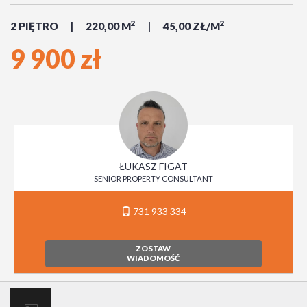
2
2
2 PIĘTRO
220,00 M
45,00 ZŁ/M
9 900 zł
ŁUKASZ FIGAT
SENIOR PROPERTY CONSULTANT
731 933 334
ZOSTAW
WIADOMOŚĆ