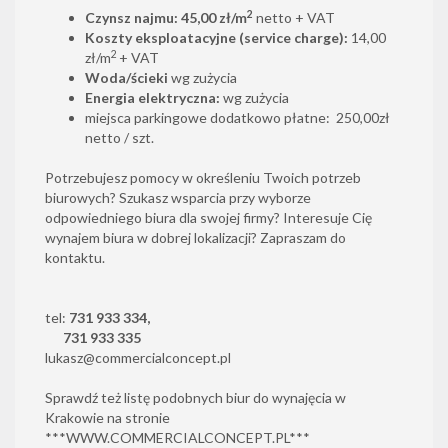
2
Czynsz najmu:
45,00 zł/m
netto + VAT
Koszty eksploatacyjne (service charge):
14,00
2
zł/m
+ VAT
Woda/ścieki
wg zużycia
Energia elektryczna:
wg zużycia
miejsca parkingowe dodatkowo płatne: 250,00zł
netto / szt.
Potrzebujesz pomocy w określeniu Twoich potrzeb
biurowych? Szukasz wsparcia przy wyborze
odpowiedniego biura dla swojej firmy? Interesuje Cię
wynajem biura w dobrej lokalizacji? Zapraszam do
kontaktu.
tel:
731 933 334,
731 933 335
lukasz@commercialconcept.pl
Sprawdź też listę podobnych biur do wynajęcia w
Krakowie na stronie
***
WWW.COMMERCIALCONCEPT.PL
***