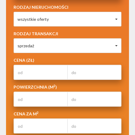
RODZAJ NIERUCHOMOŚCI
wszystkie oferty
RODZAJ TRANSAKCJI
sprzedaż
CENA (ZŁ)
2
POWIERZCHNIA (M
)
2
CENA ZA M