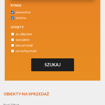
RYNEK
pierwotny
wtórny
OFERTY
ze zdjęciem
specjalne
bez prowizji
na wyłączność
OBIEKTY NA SPRZEDAŻ
Brak Ofert