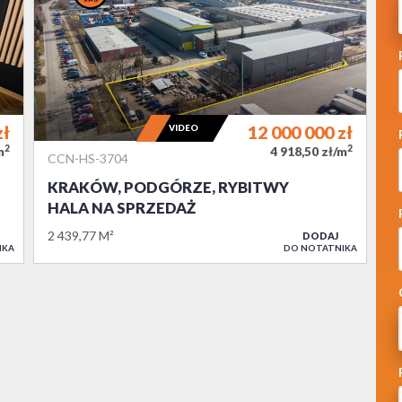
zł
VIDEO
12 000 000
zł
2
2
m
4 918,50 zł/m
CCN-HS-3704
KRAKÓW, PODGÓRZE, RYBITWY
HALA NA SPRZEDAŻ
2 439,77 M²
DODAJ
IKA
DO NOTATNIKA