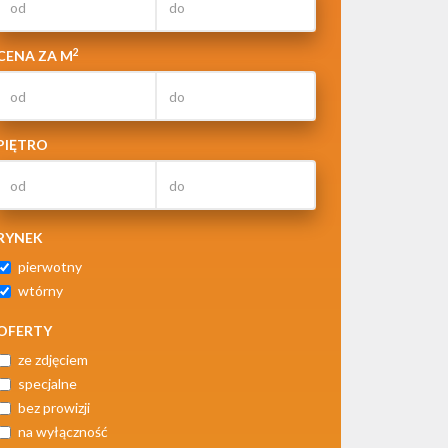
2
CENA ZA M
PIĘTRO
RYNEK
pierwotny
wtórny
OFERTY
ze zdjęciem
specjalne
bez prowizji
na wyłączność