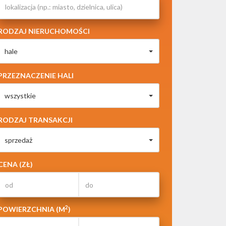
RODZAJ NIERUCHOMOŚCI
hale
PRZEZNACZENIE HALI
wszystkie
RODZAJ TRANSAKCJI
sprzedaż
CENA (ZŁ)
2
POWIERZCHNIA (M
)