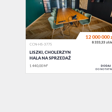
12 000 000
8 333,33 zł/
CCN-HS-3775
LISZKI, CHOLERZYN
HALA NA SPRZEDAŻ
1 440,00 M²
DODAJ
DO NOTATN