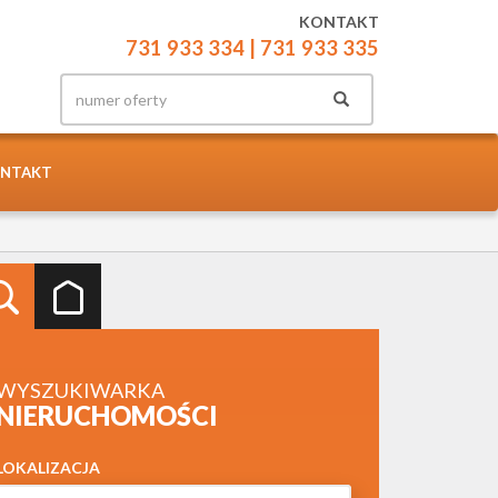
KONTAKT
731 933 334
| 731 933 335
NTAKT
WYSZUKIWARKA
NIERUCHOMOŚCI
LOKALIZACJA