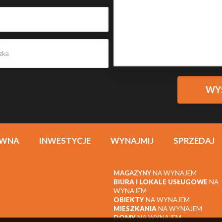
ÓWNA
INWESTYCJE
WYNAJMIJ
SPRZEDAJ
MAGAZYNY
NA WYNAJEM
BIURA I LOKALE USŁUGOWE
NA
WYNAJEM
OBIEKTY
NA WYNAJEM
MIESZKANIA
NA WYNAJEM
DOMY
NA WYNAJEM