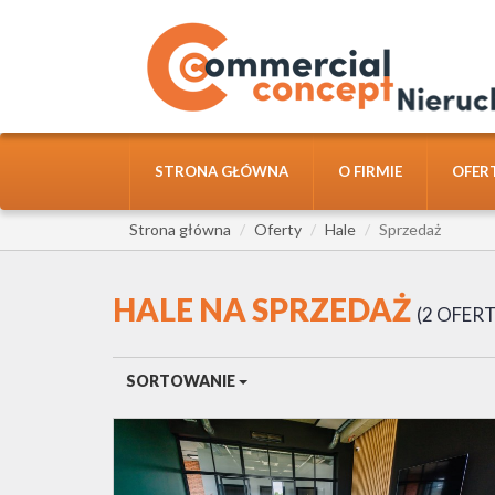
STRONA GŁÓWNA
O FIRMIE
OFER
Strona główna
Oferty
Hale
Sprzedaż
HALE NA SPRZEDAŻ
2 OFER
SORTOWANIE