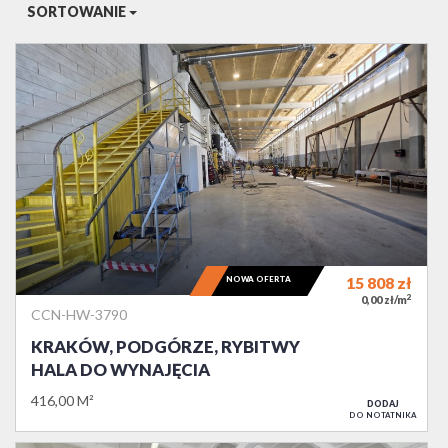
SORTOWANIE
NOWA OFERTA
15 808
zł
2
0,00 zł/m
CCN-HW-3790
KRAKÓW, PODGÓRZE, RYBITWY
HALA DO WYNAJĘCIA
416,00 M²
DODAJ
DO NOTATNIKA