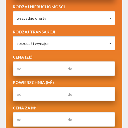
RODZAJ NIERUCHOMOŚCI
wszystkie oferty
RODZAJ TRANSAKCJI
sprzedaż i wynajem
CENA (ZŁ)
2
POWIERZCHNIA (M
)
2
CENA ZA M