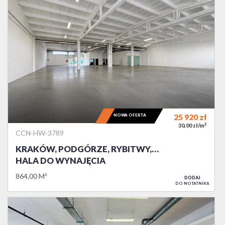
NOWA OFERTA
25 920
zł
2
30,00 zł/m
CCN-HW-3789
KRAKÓW, PODGÓRZE, RYBITWY,…
HALA DO WYNAJĘCIA
864,00 M²
DODAJ
DO NOTATNIKA