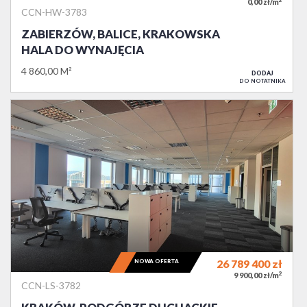
2
0,00 zł/m
CCN-HW-3783
ZABIERZÓW, BALICE, KRAKOWSKA
HALA DO WYNAJĘCIA
4 860,00 M²
DODAJ
DO NOTATNIKA
NOWA OFERTA
26 789 400
zł
2
9 900,00 zł/m
CCN-LS-3782