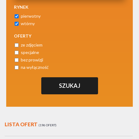
RYNEK
pierwotny
wtórny
OFERTY
ze zdjęciem
specjalne
bez prowizji
na wyłączność
LISTA OFERT
196 OFERT