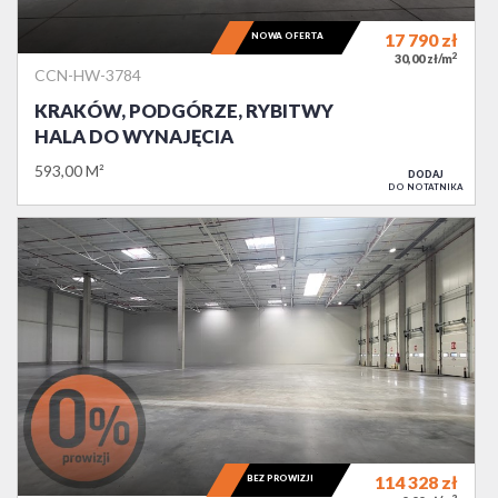
NOWA OFERTA
17 790
zł
2
30,00 zł/m
CCN-HW-3784
KRAKÓW, PODGÓRZE, RYBITWY
HALA DO WYNAJĘCIA
593,00 M²
DODAJ
DO NOTATNIKA
BEZ PROWIZJI
114 328
zł