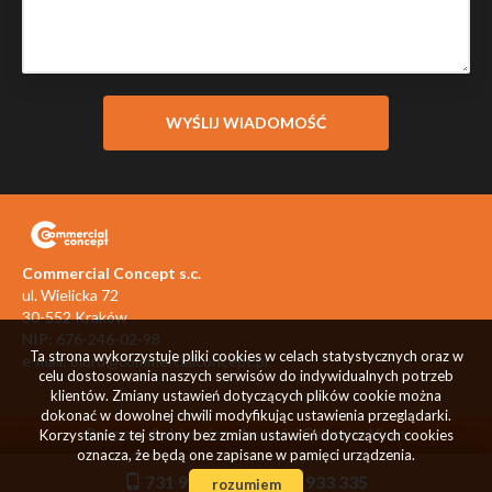
Commercial Concept s.c.
ul. Wielicka 72
30-552 Kraków
NIP: 676-246-02-98
Ta strona wykorzystuje pliki cookies w celach statystycznych oraz w
e-mail:
biuro@commercialconcept.pl
celu dostosowania naszych serwisów do indywidualnych potrzeb
klientów. Zmiany ustawień dotyczących plików cookie można
dokonać w dowolnej chwili modyfikując ustawienia przeglądarki.
Program dla biur nieruchomości
Galactica Virgo
Korzystanie z tej strony bez zmian ustawień dotyczących cookies
oznacza, że będą one zapisane w pamięci urządzenia.
731 933 334
731 933 335
rozumiem