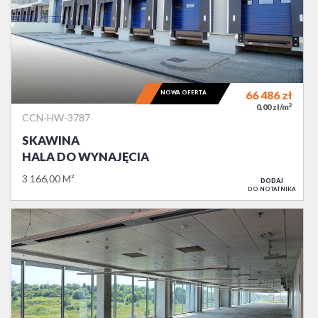
NOWA OFERTA
66 486
zł
2
0,00 zł/m
CCN-HW-3787
SKAWINA
HALA DO WYNAJĘCIA
3 166,00 M²
DODAJ
DO NOTATNIKA