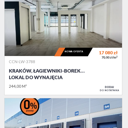
NOWA OFERTA
17 080
zł
2
70,00 zł/m
CCN-LW-3788
KRAKÓW, ŁAGIEWNIKI-BOREK…
LOKAL DO WYNAJĘCIA
244,00 M²
DODAJ
DO NOTATNIKA