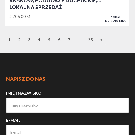
KRAKÓW, PODGÓRZE DUCHACKIE,…
LOKAL NA SPRZEDAŻ
2 706,00 M²
DODAJ
DO NOTATNIKA
1
2
3
4
5
6
7
...
25
»
NAPISZ DO NAS
IMIĘ I NAZWISKO
E-MAIL