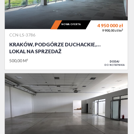
NOWA OFERTA
4 950 000
zł
2
9 900,00 zł/m
CCN-LS-3786
KRAKÓW, PODGÓRZE DUCHACKIE,…
LOKAL NA SPRZEDAŻ
500,00 M²
DODAJ
DO NOTATNIKA