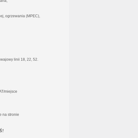
wana,
nej, ogrzewania (MPEC),
ajowy linii 18, 22, 52.
AT/miejsce
 na stronie
Ś!