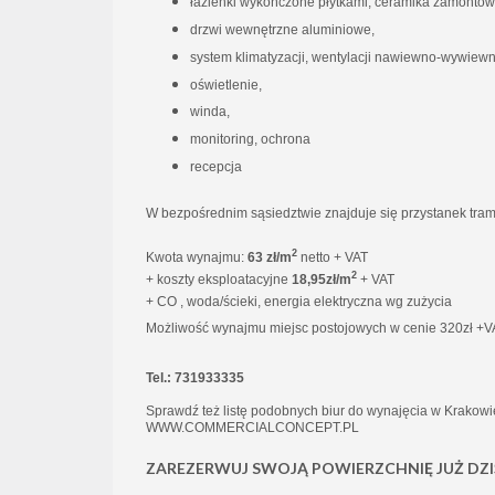
łazienki wykończone płytkami, ceramika zamonto
drzwi wewnętrzne aluminiowe,
system klimatyzacji, wentylacji nawiewno-wywiew
oświetlenie,
winda,
monitoring, ochrona
recepcja
W bezpośrednim sąsiedztwie znajduje się przystanek tramw
2
Kwota wynajmu:
63 zł/m
netto + VAT
2
+ koszty eksploatacyjne
18,95zł/m
+ VAT
+ CO , woda/ścieki, energia elektryczna wg zużycia
Możliwość wynajmu miejsc postojowych w cenie 320zł +V
Tel.: 731933335
Sprawdź też listę podobnych biur do wynajęcia w Krakowie
WWW.COMMERCIALCONCEPT.PL
ZAREZERWUJ SWOJĄ POWIERZCHNIĘ JUŻ DZI