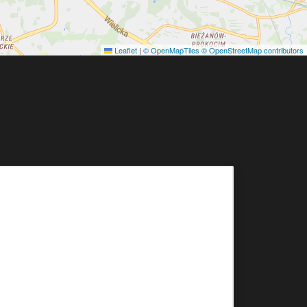
Leaflet
|
© OpenMapTiles
© OpenStreetMap contributors