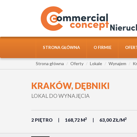
STRONA GŁÓWNA
O FIRMIE
OFER
Strona główna
Oferty
Lokale
Wynajem
K
KRAKÓW, DĘBNIKI
LOKAL DO WYNAJĘCIA
2
2
2 PIĘTRO
168,72 M
63,00 ZŁ/M