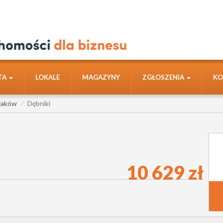
TA
LOKALE
MAGAZYNY
ZGŁOSZENIA
KO
raków
Dębniki
10 629 zł