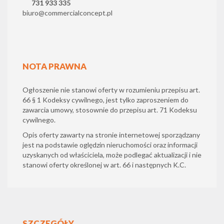
731 933 335
biuro@commercialconcept.pl
NOTA PRAWNA
Ogłoszenie nie stanowi oferty w rozumieniu przepisu art.
66 § 1 Kodeksy cywilnego, jest tylko zaproszeniem do
zawarcia umowy, stosownie do przepisu art. 71 Kodeksu
cywilnego.
Opis oferty zawarty na stronie internetowej sporządzany
jest na podstawie oględzin nieruchomości oraz informacji
uzyskanych od właściciela, może podlegać aktualizacji i nie
stanowi oferty określonej w art. 66 i następnych K.C.
SZCZEGÓŁY