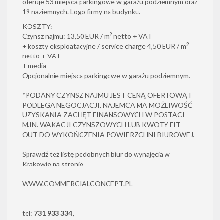
oferuje 53 miejsca parkingowe w garażu podziemnym oraz
19 naziemnych. Logo firmy na budynku.
KOSZTY:
2
Czynsz najmu: 13,50 EUR / m
netto + VAT
2
+ koszty eksploatacyjne / service charge 4,50 EUR / m
netto + VAT
+ media
Opcjonalnie miejsca parkingowe w garażu podziemnym.
*PODANY CZYNSZ NAJMU JEST CENĄ OFERTOWĄ I
PODLEGA NEGOCJACJI. NAJEMCA MA MOŻLIWOŚĆ
UZYSKANIA ZACHĘT FINANSOWYCH W POSTACI
M.IN.
WAKACJI CZYNSZOWYCH
LUB
KWOTY FIT-
OUT DO WYKOŃCZENIA POWIERZCHNI BIUROWEJ
.
Sprawdź też listę podobnych biur do wynajęcia w
Krakowie na stronie
WWW.COMMERCIALCONCEPT.PL
tel:
731 933 334,