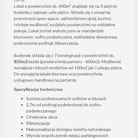
2
Lokal o powierzchni ok. 400m
znajduje się na 3 piętrze
budynku i zajmuje całe piętro. Składa się z otwartej
przestrzeni open space, sali konferencyjnej, kuchni.
Istnieje możliwość podziału powierzchni na oddzielne
pokoje. Lokal został wykończony w standardzie
biurowym: sufity podwieszane, wykładzina dywanowa,
podnoszone podłogi, klimatyzacja.
Budynek składa się z 7 kondygnacji o powierzchni ok.
835m2
każda (powierzchnia parteru - 600m2). Możliwość
wynajęcia różnych modułów od 100m2 jak i całego piętra.
Do wynajęcia lokale biurowe oraz powierzchnia
usługowo-handlowa na parterze.
Specyfikacja techniczna:
System podwieszanych sufitów w biurach
2,7m od podłogi podniesionej do sufitu
podwieszanego
Otwierane okna
Klimatyzacja
Maksymalizacja dostępu światła naturalnego
Wysoki współczynnik miejsc parkingowych