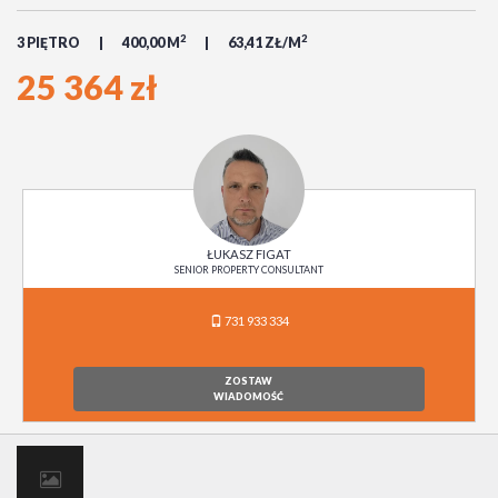
2
2
3 PIĘTRO
400,00 M
63,41 ZŁ/M
25 364 zł
ŁUKASZ FIGAT
SENIOR PROPERTY CONSULTANT
731 933 334
ZOSTAW
WIADOMOŚĆ