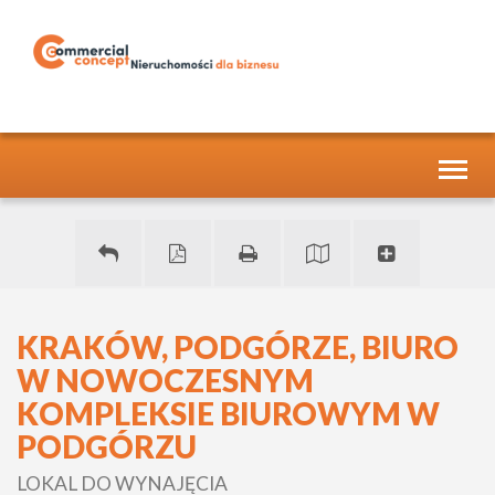
Toggl
naviga
KRAKÓW, PODGÓRZE, BIURO
W NOWOCZESNYM
KOMPLEKSIE BIUROWYM W
PODGÓRZU
LOKAL DO WYNAJĘCIA