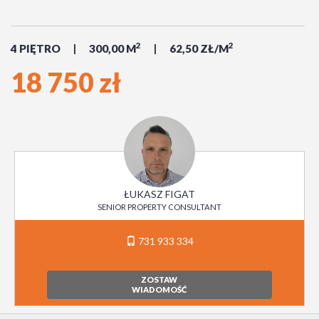
2
2
4 PIĘTRO
300,00 M
62,50 ZŁ/M
18 750 zł
ŁUKASZ FIGAT
SENIOR PROPERTY CONSULTANT
731 933 334
ZOSTAW
WIADOMOŚĆ