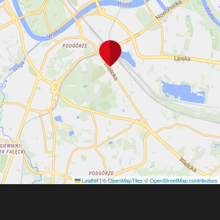
Leaflet
|
© OpenMapTiles
© OpenStreetMap contributors