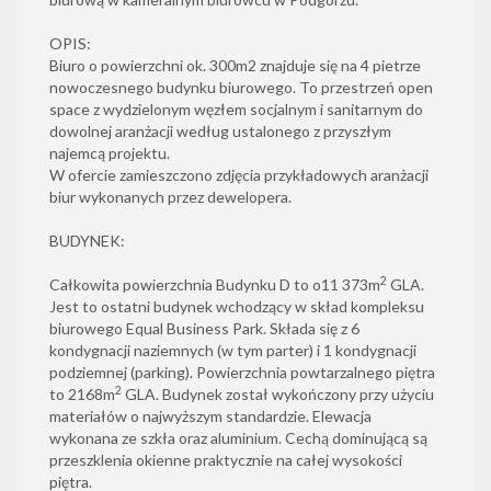
OPIS:
Biuro o powierzchni ok. 300m2 znajduje się na 4 pietrze
nowoczesnego budynku biurowego. To przestrzeń open
space z wydzielonym węzłem socjalnym i sanitarnym do
dowolnej aranżacji według ustalonego z przyszłym
najemcą projektu.
W ofercie zamieszczono zdjęcia przykładowych aranżacji
biur wykonanych przez dewelopera.
BUDYNEK:
2
Całkowita powierzchnia Budynku D to o11 373m
GLA.
Jest to ostatni budynek wchodzący w skład kompleksu
biurowego Equal Business Park. Składa się z 6
kondygnacji naziemnych (w tym parter) i 1 kondygnacji
podziemnej (parking). Powierzchnia powtarzalnego piętra
2
to 2168m
GLA. Budynek został wykończony przy użyciu
materiałów o najwyższym standardzie. Elewacja
wykonana ze szkła oraz aluminium. Cechą dominującą są
przeszklenia okienne praktycznie na całej wysokości
piętra.