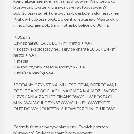
komunikacji miejskiej jak i samochodowej. Na przeciwko
biurowca przystanki tramwajowe i autobusowe. W
pobliżu przystanek kolejowy szybkiej kolei aglomeracyjnej
Kraków Podgórze SKA. Do centrum Starego Miasta ok. 8
minut, Kazimierz ok. 5 min, lotnisko Balice ok. 30min.
KOSZTY:
2
Czynsz najmu: 14,50 EUR / m
netto + VAT
2
+ koszty eksploatacyjne / service charge 18,50 PLN / m
netto + VAT
+ media
+ współczynnik części wspólnych 6,1%
+ miejsca parkingowe
*PODANY CZYNSZ NAJMU JEST CENĄ OFERTOWĄ I
PODLEGA NEGOCJACJI. NAJEMCA MA MOŻLIWOŚĆ
UZYSKANIA ZACHĘT FINANSOWYCH W POSTACI
M.IN.
WAKACJI CZYNSZOWYCH
LUB
KWOTY FIT-
OUT DO WYKOŃCZENIA POWIERZCHNI BIUROWEJ
.
Potrzebujesz pomocy w określeniu Twoich potrzeb
biurowych? Szukasz wsparcia przy wyborze