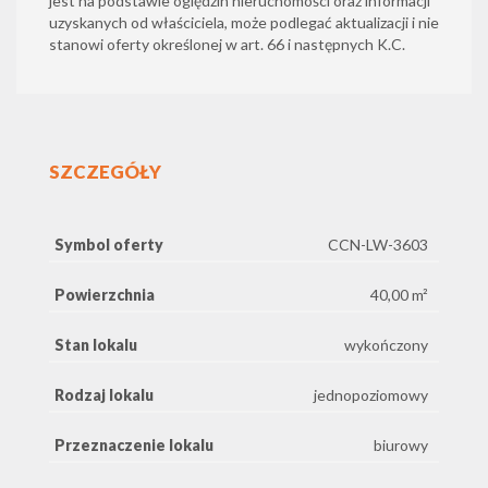
jest na podstawie oględzin nieruchomości oraz informacji
uzyskanych od właściciela, może podlegać aktualizacji i nie
stanowi oferty określonej w art. 66 i następnych K.C.
SZCZEGÓŁY
Symbol oferty
CCN-LW-3603
Powierzchnia
40,00 m²
Stan lokalu
wykończony
Rodzaj lokalu
jednopoziomowy
Przeznaczenie lokalu
biurowy