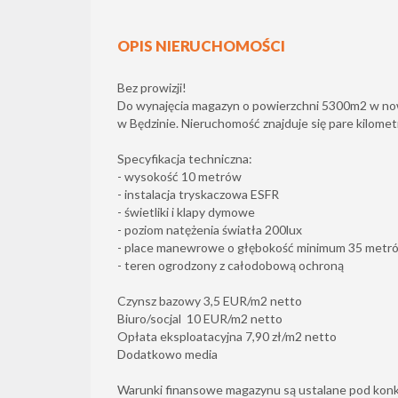
OPIS NIERUCHOMOŚCI
Bez prowizji!
Do wynajęcia magazyn o powierzchni 5300m2 w n
w Będzinie. Nieruchomość znajduje się pare kilomet
Specyfikacja techniczna:
- wysokość 10 metrów
- instalacja tryskaczowa ESFR
- świetliki i klapy dymowe
- poziom natężenia światła 200lux
- place manewrowe o głębokość minimum 35 metr
- teren ogrodzony z całodobową ochroną
Czynsz bazowy 3,5 EUR/m2 netto
Biuro/socjal 10 EUR/m2 netto
Opłata eksploatacyjna 7,90 zł/m2 netto
Dodatkowo media
Warunki finansowe magazynu są ustalane pod konk