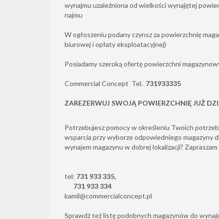
wynajmu uzależniona od wielkości wynajętej powie
najmu
W ogłoszeniu podany czynsz za powierzchnię maga
biurowej i opłaty eksploatacyjnej)
Posiadamy szeroką ofertę powierzchni magazynow
Commercial Concept Tel.
731933335
ZAREZERWUJ SWOJĄ POWIERZCHNIĘ JUŻ DZI
Potrzebujesz pomocy w określeniu Twoich potrze
wsparcia przy wyborze odpowiedniego magazyny dla
wynajem magazynu w dobrej lokalizacji? Zapraszam
tel:
731 933 335,
731 933 334
kamil@commercialconcept.pl
Sprawdź też listę podobnych magazynów do wynaję