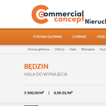
STRONA GŁÓWNA
O FIRMIE
OFER
Strona główna
Oferty
Hale
Wynajem
Będ
BĘDZIN
HALA DO WYNAJĘCIA
2
2
5 300,00 M
0,00 ZŁ/M