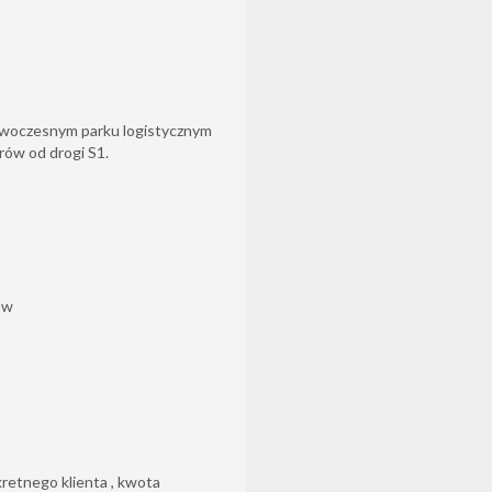
owoczesnym parku logistycznym
rów od drogi S1.
ów
retnego klienta , kwota