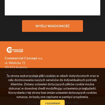
Commercial Concept s.c.
ul. Wielicka 72
30-552 Kraków
NIP: 676-246-02-98
Ta strona wykorzystuje pliki cookies w celach statystycznych oraz w
e-mail:
biuro@commercialconcept.pl
celu dostosowania naszych serwisów do indywidualnych potrzeb
klientów. Zmiany ustawień dotyczących plików cookie można
dokonać w dowolnej chwili modyfikując ustawienia przeglądarki.
Program dla biur nieruchomości
Galactica Virgo
Korzystanie z tej strony bez zmian ustawień dotyczących cookies
oznacza, że będą one zapisane w pamięci urządzenia.
731 933 334
731 933 335
rozumiem