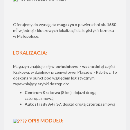
Oferujemy do wynajęcia
magazyn
o powierzchni ok.
1680
m²
w jednej z kluczowych lokalizacji dla logistyki i biznesu
w Małopolsce.
LOKALIZACJA:
Magazyn znajduje się w
południowo - wschodniej
części
Krakowa, w dzielnicy przemysłowej Płaszów - Rybitwy. To
doskonały punkt pod względem logistycznym,
zapewniający szybki dostęp do:
Centrum Krakowa
(8 km), dojazd drogą
czteropasmową
Autostrady A4
i S7
, dojazd drogą czteropasmową
OPIS MODUŁU: