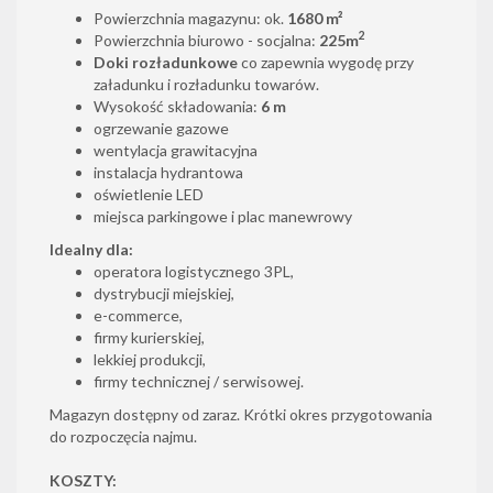
Powierzchnia magazynu: ok.
1680 m²
2
Powierzchnia biurowo - socjalna:
225m
Doki rozładunkowe
co zapewnia wygodę przy
załadunku i rozładunku towarów.
Wysokość składowania:
6 m
ogrzewanie gazowe
wentylacja grawitacyjna
instalacja hydrantowa
oświetlenie LED
miejsca parkingowe i plac manewrowy
Idealny dla:
operatora logistycznego 3PL,
dystrybucji miejskiej,
e-commerce,
firmy kurierskiej,
lekkiej produkcji,
firmy technicznej / serwisowej.
Magazyn dostępny od zaraz. Krótki okres przygotowania
do rozpoczęcia najmu.
KOSZTY: