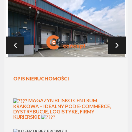
OPIS NIERUCHOMOŚCI
MAGAZYN BLISKO CENTRUM
KRAKOWA – IDEALNY POD E-COMMERCE,
DYSTRYBUCJĘ, LOGISTYKĘ, FIRMY
KURIERSKIE
OFERTA BEZ PROWIZJI