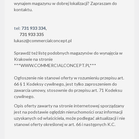
wynajem magazynu w dobrej lokalizacji? Zapraszam do
kontaktu.
tel:
731 933 334
,
731 933 335
lukasz@commercialconcept.pl
Sprawdź też listę podobnych magazynów do wynajęcia w
Krakowie na stronie
***
WWW.COMMERCIALCONCEPT.PL
***
Ogłoszenie nie stanowi oferty w rozumieniu przepisu art.
66 § 1 Kodeksy cywilnego, jest tylko zaproszeniem do
zawarcia umowy, stosownie do przepisu art. 71 Kodeksu
cywilnego.
Opis oferty zawarty na stronie internetowej sporządzany
jest na podstawie oględzin nieruchomości oraz informacji
uzyskanych od właściciela, może podlegać aktualizacji i nie
stanowi oferty określonej w art. 66 i następnych K.C.