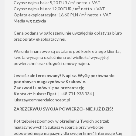
2
Czynsz najmu hala: 5,20 EUR / m
netto + VAT
2
Czynsz najmu biuro: 12,00 EUR / m
netto + VAT
2
Opłata eksploatacyjna: 16,60 PLN / m
netto + VAT
Media wg zużycia
Cena podana w ogłoszeniu nie uwzględnia opłaty za biuro
oraz opłaty eksploatacyjnej.
Warunki finansowe są ustalane pod konkretnego klienta ,
kwota wynajmu uzależniona od wielkości wynajętej
powierzchni oraz długości umowy najmu.
Jesteś zainteresowany? Napisz. Wyślę porównanie
podobnych magazynów w Krakowie.
Zadzwoń i umów się na prezentację!
Kontakt:
Łukasz Figat | +48 731 933 334 |
lukasz@commercialconcept.pl
ZAREZERWUJ SWOJĄ POWIERZCHNIĘ JUŻ DZIŚ!
Potrzebujesz pomocy w określeniu Twoich potrzeb
magazynowych? Szukasz wsparcia przy wyborze
odpowiedniego magazyny dla swojej firmy? Interesuje Cię