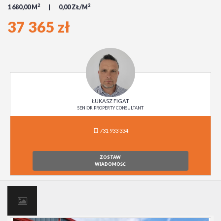
2
2
1 680,00 M
0,00 ZŁ/M
37 365 zł
ŁUKASZ FIGAT
SENIOR PROPERTY CONSULTANT
731 933 334
ZOSTAW
WIADOMOŚĆ