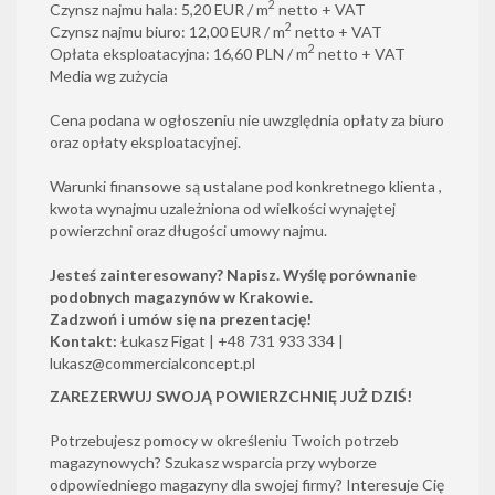
2
Czynsz najmu hala: 5,20 EUR / m
netto + VAT
2
Czynsz najmu biuro: 12,00 EUR / m
netto + VAT
2
Opłata eksploatacyjna: 16,60 PLN / m
netto + VAT
Media wg zużycia
Cena podana w ogłoszeniu nie uwzględnia opłaty za biuro
oraz opłaty eksploatacyjnej.
Warunki finansowe są ustalane pod konkretnego klienta ,
kwota wynajmu uzależniona od wielkości wynajętej
powierzchni oraz długości umowy najmu.
Jesteś zainteresowany? Napisz. Wyślę porównanie
podobnych magazynów w Krakowie.
Zadzwoń i umów się na prezentację!
Kontakt:
Łukasz Figat | +48 731 933 334 |
lukasz@commercialconcept.pl
ZAREZERWUJ SWOJĄ POWIERZCHNIĘ JUŻ DZIŚ!
Potrzebujesz pomocy w określeniu Twoich potrzeb
magazynowych? Szukasz wsparcia przy wyborze
odpowiedniego magazyny dla swojej firmy? Interesuje Cię