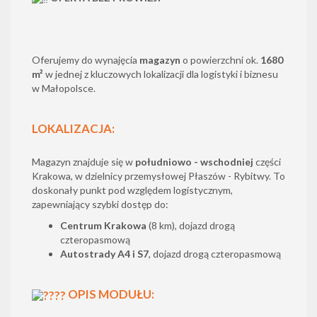
Oferujemy do wynajęcia
magazyn
o powierzchni ok.
1680
m²
w jednej z kluczowych lokalizacji dla logistyki i biznesu
w Małopolsce.
LOKALIZACJA:
Magazyn znajduje się w
południowo - wschodniej
części
Krakowa, w dzielnicy przemysłowej Płaszów - Rybitwy. To
doskonały punkt pod względem logistycznym,
zapewniający szybki dostęp do:
Centrum Krakowa
(8 km), dojazd drogą
czteropasmową
Autostrady A4
i S7
, dojazd drogą czteropasmową
OPIS MODUŁU: