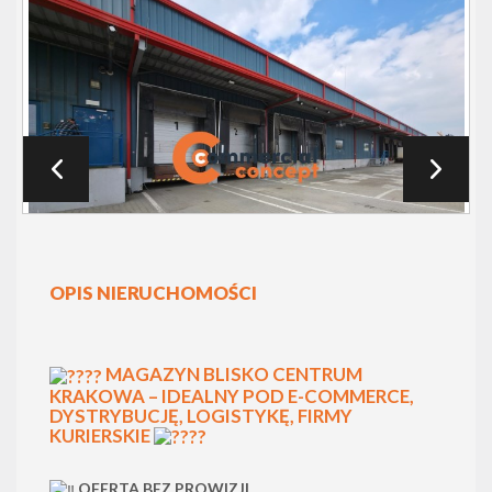
OPIS NIERUCHOMOŚCI
MAGAZYN BLISKO CENTRUM
KRAKOWA – IDEALNY POD E-COMMERCE,
DYSTRYBUCJĘ, LOGISTYKĘ, FIRMY
KURIERSKIE
OFERTA BEZ PROWIZJI