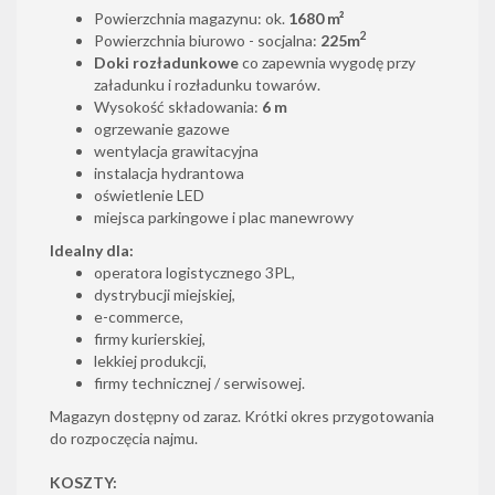
Powierzchnia magazynu: ok.
1680 m²
2
Powierzchnia biurowo - socjalna:
225m
Doki rozładunkowe
co zapewnia wygodę przy
załadunku i rozładunku towarów.
Wysokość składowania:
6 m
ogrzewanie gazowe
wentylacja grawitacyjna
instalacja hydrantowa
oświetlenie LED
miejsca parkingowe i plac manewrowy
Idealny dla:
operatora logistycznego 3PL,
dystrybucji miejskiej,
e-commerce,
firmy kurierskiej,
lekkiej produkcji,
firmy technicznej / serwisowej.
Magazyn dostępny od zaraz. Krótki okres przygotowania
do rozpoczęcia najmu.
KOSZTY: