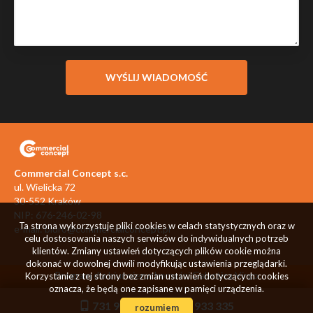
Commercial Concept s.c.
ul. Wielicka 72
30-552 Kraków
NIP: 676-246-02-98
Ta strona wykorzystuje pliki cookies w celach statystycznych oraz w
e-mail:
biuro@commercialconcept.pl
celu dostosowania naszych serwisów do indywidualnych potrzeb
klientów. Zmiany ustawień dotyczących plików cookie można
dokonać w dowolnej chwili modyfikując ustawienia przeglądarki.
Program dla biur nieruchomości
Galactica Virgo
Korzystanie z tej strony bez zmian ustawień dotyczących cookies
oznacza, że będą one zapisane w pamięci urządzenia.
731 933 334
731 933 335
rozumiem