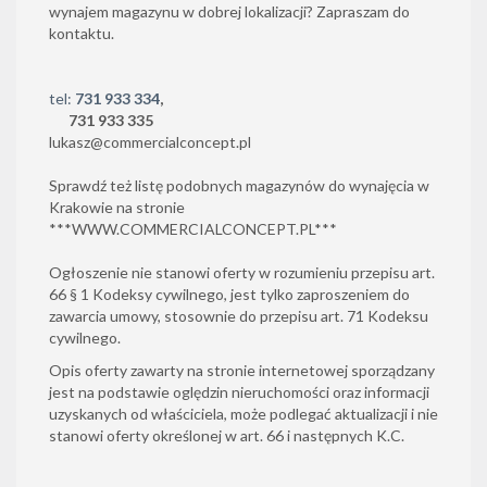
wynajem magazynu w dobrej lokalizacji? Zapraszam do
kontaktu.
tel:
731 933 334
,
731 933 335
lukasz@commercialconcept.pl
Sprawdź też listę podobnych magazynów do wynajęcia w
Krakowie na stronie
***
WWW.COMMERCIALCONCEPT.PL
***
Ogłoszenie nie stanowi oferty w rozumieniu przepisu art.
66 § 1 Kodeksy cywilnego, jest tylko zaproszeniem do
zawarcia umowy, stosownie do przepisu art. 71 Kodeksu
cywilnego.
Opis oferty zawarty na stronie internetowej sporządzany
jest na podstawie oględzin nieruchomości oraz informacji
uzyskanych od właściciela, może podlegać aktualizacji i nie
stanowi oferty określonej w art. 66 i następnych K.C.