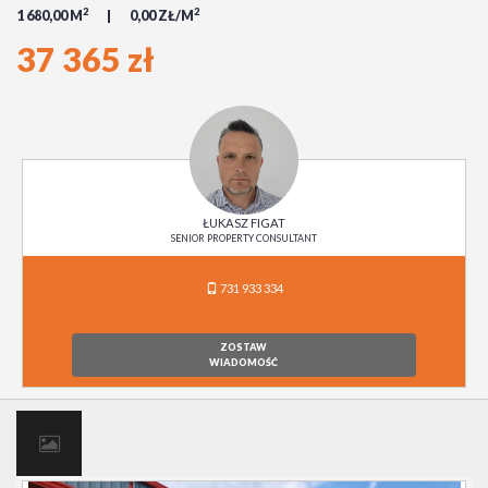
2
2
1 680,00 M
0,00 ZŁ/M
37 365 zł
ŁUKASZ FIGAT
SENIOR PROPERTY CONSULTANT
731 933 334
ZOSTAW
WIADOMOŚĆ