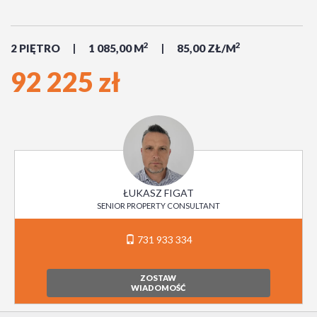
2
2
2 PIĘTRO
1 085,00 M
85,00 ZŁ/M
92 225 zł
ŁUKASZ FIGAT
SENIOR PROPERTY CONSULTANT
731 933 334
ZOSTAW
WIADOMOŚĆ