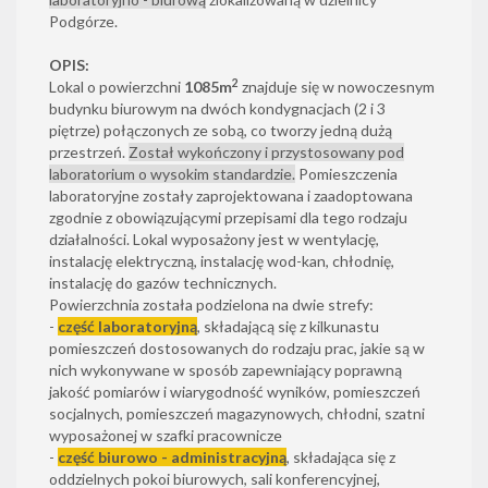
Podgórze.
OPIS:
2
Lokal o powierzchni
1085m
znajduje się w nowoczesnym
budynku biurowym na dwóch kondygnacjach (2 i 3
piętrze) połączonych ze sobą, co tworzy jedną dużą
przestrzeń.
Został wykończony i przystosowany pod
laboratorium o wysokim standardzie.
Pomieszczenia
laboratoryjne zostały zaprojektowana i zaadoptowana
zgodnie z obowiązującymi przepisami dla tego rodzaju
działalności. Lokal wyposażony jest w wentylację,
instalację elektryczną, instalację wod-kan, chłodnię,
instalację do gazów technicznych.
Powierzchnia została podzielona na dwie strefy:
-
część laboratoryjną
, składającą się z kilkunastu
pomieszczeń dostosowanych do rodzaju prac, jakie są w
nich wykonywane w sposób zapewniający poprawną
jakość pomiarów i wiarygodność wyników, pomieszczeń
socjalnych, pomieszczeń magazynowych, chłodni, szatni
wyposażonej w szafki pracownicze
-
część biurowo
- administracyjną
, składająca się z
oddzielnych pokoi biurowych, sali konferencyjnej,