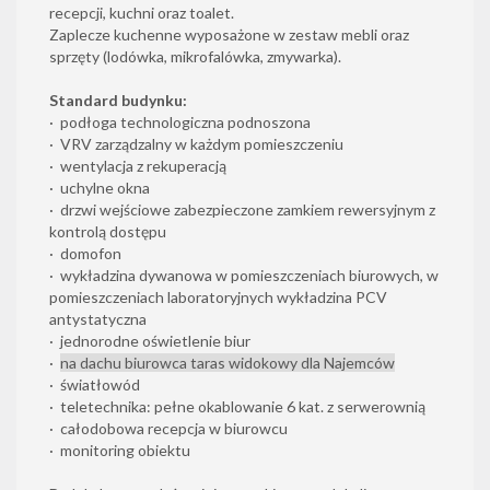
recepcji, kuchni oraz toalet.
Zaplecze kuchenne wyposażone w zestaw mebli oraz
sprzęty (lodówka, mikrofalówka, zmywarka).
Standard budynku:
· podłoga technologiczna podnoszona
· VRV zarządzalny w każdym pomieszczeniu
· wentylacja z rekuperacją
· uchylne okna
· drzwi wejściowe zabezpieczone zamkiem rewersyjnym z
kontrolą dostępu
· domofon
· wykładzina dywanowa w pomieszczeniach biurowych, w
pomieszczeniach laboratoryjnych wykładzina PCV
antystatyczna
· jednorodne oświetlenie biur
·
na dachu biurowca taras widokowy dla Najemców
· światłowód
· teletechnika: pełne okablowanie 6 kat. z serwerownią
· całodobowa recepcja w biurowcu
· monitoring obiektu