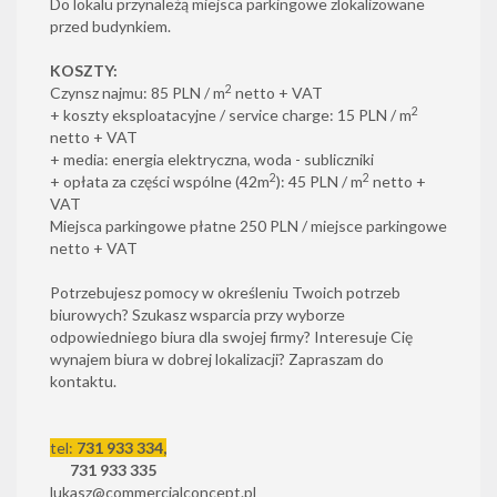
Do lokalu przynależą miejsca parkingowe zlokalizowane
przed budynkiem.
KOSZTY:
2
Czynsz najmu: 85 PLN / m
netto + VAT
2
+ koszty eksploatacyjne / service charge: 15 PLN / m
netto + VAT
+ media: energia elektryczna, woda - subliczniki
2
2
+ opłata za części wspólne (42m
): 45 PLN / m
netto +
VAT
Miejsca parkingowe płatne 250 PLN / miejsce parkingowe
netto + VAT
Potrzebujesz pomocy w określeniu Twoich potrzeb
biurowych? Szukasz wsparcia przy wyborze
odpowiedniego biura dla swojej firmy? Interesuje Cię
wynajem biura w dobrej lokalizacji? Zapraszam do
kontaktu.
tel:
731 933 334,
731 933 335
lukasz@commercialconcept.pl