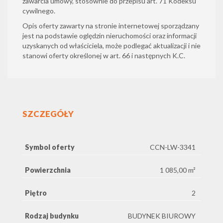
zawarcia umowy, stosownie do przepisu art. 71 Kodeksu
cywilnego.
Opis oferty zawarty na stronie internetowej sporządzany
jest na podstawie oględzin nieruchomości oraz informacji
uzyskanych od właściciela, może podlegać aktualizacji i nie
stanowi oferty określonej w art. 66 i następnych K.C.
SZCZEGÓŁY
Symbol oferty
CCN-LW-3341
Powierzchnia
1 085,00 m²
Piętro
2
Rodzaj budynku
BUDYNEK BIUROWY