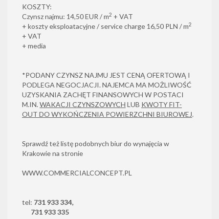
KOSZTY:
2
Czynsz najmu: 14,50 EUR / m
+ VAT
2
+ koszty eksploatacyjne / service charge 16,50 PLN / m
+ VAT
+ media
*PODANY CZYNSZ NAJMU JEST CENĄ OFERTOWĄ I
PODLEGA NEGOCJACJI. NAJEMCA MA MOŻLIWOŚĆ
UZYSKANIA ZACHĘT FINANSOWYCH W POSTACI
M.IN.
WAKACJI CZYNSZOWYCH
LUB
KWOTY FIT-
OUT DO WYKOŃCZENIA POWIERZCHNI BIUROWEJ
.
Sprawdź też listę podobnych biur do wynajęcia w
Krakowie na stronie
WWW.COMMERCIALCONCEPT.PL
tel:
731 933 334,
731 933 335