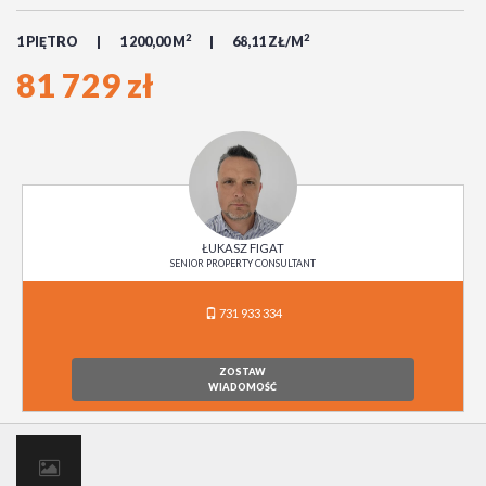
2
2
1 PIĘTRO
1 200,00 M
68,11 ZŁ/M
81 729 zł
ŁUKASZ FIGAT
SENIOR PROPERTY CONSULTANT
731 933 334
ZOSTAW
WIADOMOŚĆ