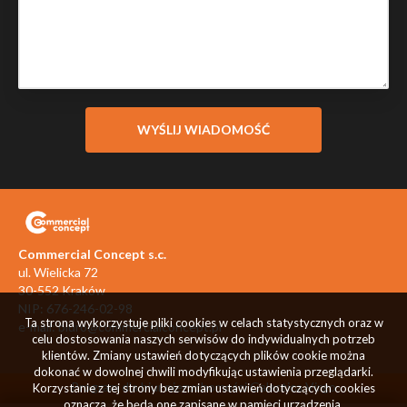
Commercial Concept s.c.
ul. Wielicka 72
30-552 Kraków
NIP: 676-246-02-98
Ta strona wykorzystuje pliki cookies w celach statystycznych oraz w
e-mail:
biuro@commercialconcept.pl
celu dostosowania naszych serwisów do indywidualnych potrzeb
klientów. Zmiany ustawień dotyczących plików cookie można
dokonać w dowolnej chwili modyfikując ustawienia przeglądarki.
Program dla biur nieruchomości
Galactica Virgo
Korzystanie z tej strony bez zmian ustawień dotyczących cookies
oznacza, że będą one zapisane w pamięci urządzenia.