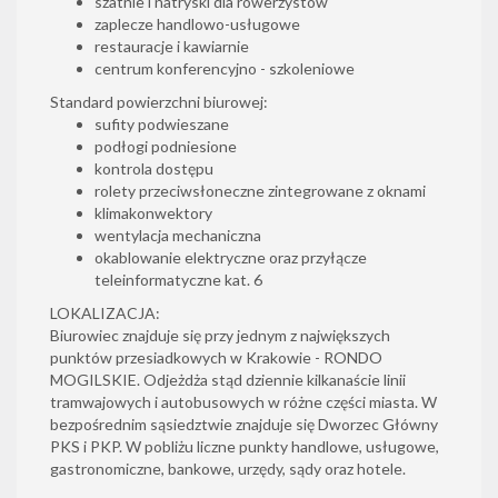
szatnie i natryski dla rowerzystów
zaplecze handlowo-usługowe
restauracje i kawiarnie
centrum konferencyjno - szkoleniowe
Standard powierzchni biurowej:
sufity podwieszane
podłogi podniesione
kontrola dostępu
rolety przeciwsłoneczne zintegrowane z oknami
klimakonwektory
wentylacja mechaniczna
okablowanie elektryczne oraz przyłącze
teleinformatyczne kat. 6
LOKALIZACJA:
Biurowiec znajduje się przy jednym z największych
punktów przesiadkowych w Krakowie - RONDO
MOGILSKIE. Odjeżdża stąd dziennie kilkanaście linii
tramwajowych i autobusowych w różne części miasta. W
bezpośrednim sąsiedztwie znajduje się Dworzec Główny
PKS i PKP. W pobliżu liczne punkty handlowe, usługowe,
gastronomiczne, bankowe, urzędy, sądy oraz hotele.