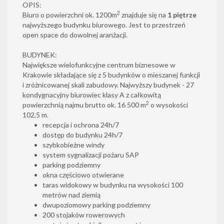
OPIS:
2
Biuro o powierzchni ok. 1200m
znajduje się na
1 piętrze
najwyższego budynku biurowego. Jest to przestrzeń
open space do dowolnej aranżacji.
BUDYNEK:
Największe wielofunkcyjne centrum biznesowe w
Krakowie składające się z 5 budynków o mieszanej funkcji
i zróżnicowanej skali zabudowy. Najwyższy budynek - 27
kondygnacyjny biurowiec klasy A z całkowitą
2
powierzchnią najmu brutto ok. 16 500 m
o wysokości
102,5 m.
recepcja i ochrona 24h/7
dostęp do budynku 24h/7
szybkobieżne windy
system sygnalizacji pożaru SAP
parking podziemny
okna częściowo otwierane
taras widokowy w budynku na wysokości 100
metrów nad ziemią
dwupoziomowy parking podziemny
200 stojaków rowerowych