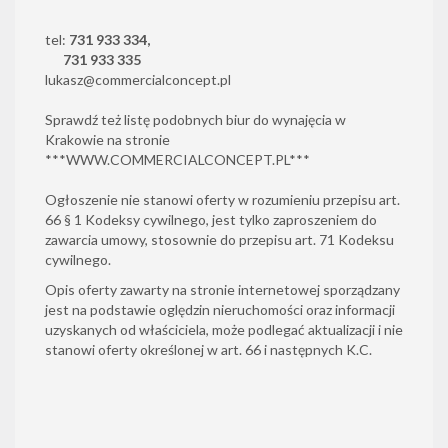
tel:
731 933 334,
731 933 335
lukasz@commercialconcept.pl
Sprawdź też listę podobnych biur do wynajęcia w
Krakowie na stronie
***
WWW.COMMERCIALCONCEPT.PL
***
Ogłoszenie nie stanowi oferty w rozumieniu przepisu art.
66 § 1 Kodeksy cywilnego, jest tylko zaproszeniem do
zawarcia umowy, stosownie do przepisu art. 71 Kodeksu
cywilnego.
Opis oferty zawarty na stronie internetowej sporządzany
jest na podstawie oględzin nieruchomości oraz informacji
uzyskanych od właściciela, może podlegać aktualizacji i nie
stanowi oferty określonej w art. 66 i następnych K.C.