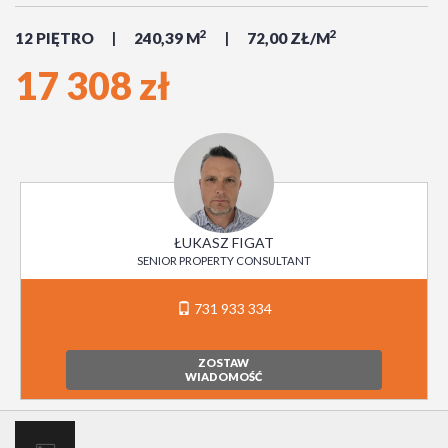
2
2
12 PIĘTRO
240,39 M
72,00 ZŁ/M
17 308 zł
ŁUKASZ FIGAT
SENIOR PROPERTY CONSULTANT
731 933 334
ZOSTAW
WIADOMOŚĆ