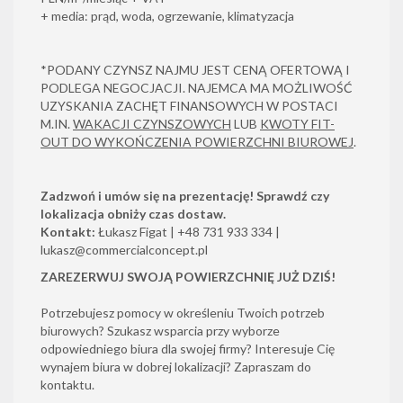
+ media: prąd, woda, ogrzewanie, klimatyzacja
*PODANY CZYNSZ NAJMU JEST CENĄ OFERTOWĄ I
PODLEGA NEGOCJACJI. NAJEMCA MA MOŻLIWOŚĆ
UZYSKANIA ZACHĘT FINANSOWYCH W POSTACI
M.IN.
WAKACJI CZYNSZOWYCH
LUB
KWOTY FIT-
OUT DO WYKOŃCZENIA POWIERZCHNI BIUROWEJ
.
Zadzwoń i umów się na prezentację! Sprawdź czy
lokalizacja obniży czas dostaw.
Kontakt:
Łukasz Figat | +48 731 933 334 |
lukasz@commercialconcept.pl
ZAREZERWUJ SWOJĄ POWIERZCHNIĘ JUŻ DZIŚ!
Potrzebujesz pomocy w określeniu Twoich potrzeb
biurowych? Szukasz wsparcia przy wyborze
odpowiedniego biura dla swojej firmy? Interesuje Cię
wynajem biura w dobrej lokalizacji? Zapraszam do
kontaktu.