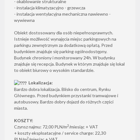
- okablowanie strukturalne
- instalacja klimatyzacyjno - grzewcza
- instalacja wentylacyjna mechaniczna nawiewno -
wywiewna
Obiekt dostosowany dla osób niepełnosprawnych.
Istnieje możliwość wynajęcia miejsc parkingowych na
parkingu zewnętrznym za dodatkową opłatą. Przed
budynkiem znajduje się parking ogólnodostępny.
Budynek chroniony i monitorowany 24h. W budynku
znajduje się recepcja. Budynek w którym znajduje się lokal
to obiekt biurowy o wysokim standardzie.
Lokalizacja:
Bardzo dobra lokalizacja. Blisko do centrum, Rynku
Głównego. Przed budynkiem przystanki tramwajowe i
autobusowy. Bardzo dobry dojazd do różnych części
miasta.
KOSZTY:
2
Czynsz najmu: 72,00 PLN/m
/miesiąc + VAT
+ koszty eksploatacyjne / service charge: 22,30
2
PLN/m
/miesiąc + VAT