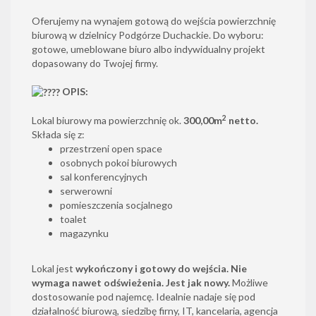
Oferujemy na wynajem gotową do wejścia powierzchnię
biurową w dzielnicy Podgórze Duchackie. Do wyboru:
gotowe, umeblowane biuro albo indywidualny projekt
dopasowany do Twojej firmy.
OPIS:
2
Lokal biurowy ma powierzchnię ok.
300,00m
netto.
Składa się z:
przestrzeni open space
osobnych pokoi biurowych
sal konferencyjnych
serwerowni
pomieszczenia socjalnego
toalet
magazynku
Lokal jest
wykończony i gotowy do wejścia. Nie
wymaga nawet odświeżenia. Jest jak nowy.
Możliwe
dostosowanie pod najemcę. Idealnie nadaje się pod
działalność biurową, siedzibę firny, IT, kancelaria, agencja