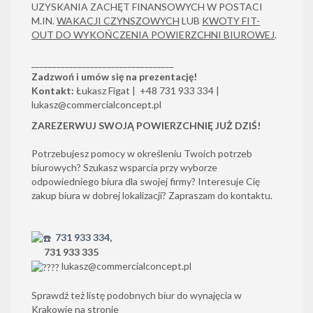
UZYSKANIA ZACHĘT FINANSOWYCH W POSTACI
M.IN.
WAKACJI CZYNSZOWYCH
LUB
KWOTY FIT-
OUT DO WYKOŃCZENIA POWIERZCHNI BIUROWEJ
.
__________________________________
Zadzwoń i umów się na prezentację!
Kontakt:
Łukasz Figat | +48 731 933 334 |
lukasz@commercialconcept.pl
ZAREZERWUJ SWOJĄ POWIERZCHNIĘ JUŻ DZIŚ!
Potrzebujesz pomocy w określeniu Twoich potrzeb
biurowych? Szukasz wsparcia przy wyborze
odpowiedniego biura dla swojej firmy? Interesuje Cię
zakup biura w dobrej lokalizacji? Zapraszam do kontaktu.
731 933 334
,
731 933 335
lukasz@commercialconcept.pl
Sprawdź też listę podobnych biur do wynajęcia w
Krakowie na stronie