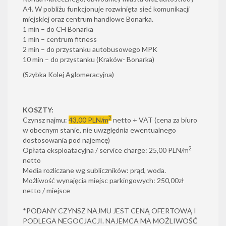
A4. W pobliżu funkcjonuje rozwinięta sieć komunikacji
miejskiej oraz centrum handlowe Bonarka.
1 min – do CH Bonarka
1 min – centrum fitness
2 min – do przystanku autobusowego MPK
10 min – do przystanku (Kraków- Bonarka)
(Szybka Kolej Aglomeracyjna)
KOSZTY:
2
Czynsz najmu:
43,00 PLN/m
netto + VAT (cena za biuro
w obecnym stanie, nie uwzględnia ewentualnego
dostosowania pod najemcę)
2
Opłata eksploatacyjna / service charge: 25,00 PLN/m
netto
Media rozliczane wg subliczników: prąd, woda.
Możliwość wynajęcia miejsc parkingowych: 250,00zł
netto / miejsce
*PODANY CZYNSZ NAJMU JEST CENĄ OFERTOWĄ I
PODLEGA NEGOCJACJI. NAJEMCA MA MOŻLIWOŚĆ