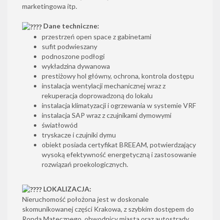
marketingowa itp.
Dane techniczne:
przestrzeń open space z gabinetami
sufit podwieszany
podnoszone podłogi
wykładzina dywanowa
prestiżowy hol główny, ochrona, kontrola dostępu
instalacja wentylacji mechanicznej wraz z
rekuperacja doprowadzoną do lokalu
instalacja klimatyzacji i ogrzewania w systemie VRF
instalacja SAP wraz z czujnikami dymowymi
światłowód
tryskacze i czujniki dymu
obiekt posiada certyfikat BREEAM, potwierdzający
wysoką efektywność energetyczną i zastosowanie
rozwiązań proekologicznych.
LOKALIZACJA:
Nieruchomość położona jest w doskonale
skomunikowanej części Krakowa, z szybkim dostępem do
Ronda Matecznego, obwodnicy miasta oraz autostrady