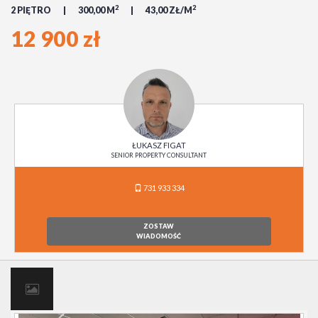
2
2
2 PIĘTRO
300,00 M
43,00 ZŁ/M
12 900 zł
ŁUKASZ FIGAT
SENIOR PROPERTY CONSULTANT
731 933 334
ZOSTAW
WIADOMOŚĆ