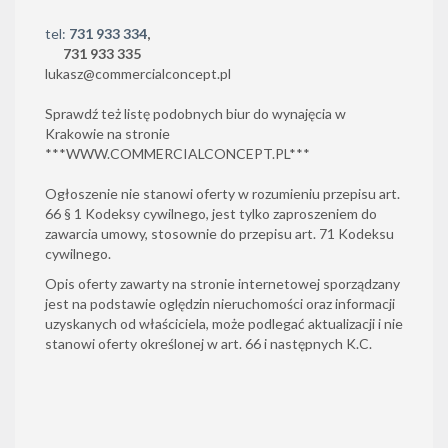
tel:
731 933 334
,
731 933 335
lukasz@commercialconcept.pl
Sprawdź też listę podobnych biur do wynajęcia w
Krakowie na stronie
***
WWW.COMMERCIALCONCEPT.PL
***
Ogłoszenie nie stanowi oferty w rozumieniu przepisu art.
66 § 1 Kodeksy cywilnego, jest tylko zaproszeniem do
zawarcia umowy, stosownie do przepisu art. 71 Kodeksu
cywilnego.
Opis oferty zawarty na stronie internetowej sporządzany
jest na podstawie oględzin nieruchomości oraz informacji
uzyskanych od właściciela, może podlegać aktualizacji i nie
stanowi oferty określonej w art. 66 i następnych K.C.