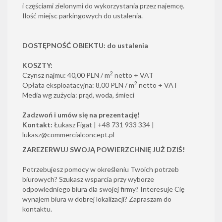
i częściami zielonymi do wykorzystania przez najemcę.
Ilość miejsc parkingowych do ustalenia.
DOSTĘPNOŚĆ OBIEKTU: do ustalenia
KOSZTY:
2
Czynsz najmu: 40,00 PLN / m
netto + VAT
2
Opłata eksploatacyjna: 8,00 PLN / m
netto + VAT
Media wg zużycia: prąd, woda, śmieci
Zadzwoń i umów się na prezentację!
Kontakt:
Łukasz Figat | +48 731 933 334 |
lukasz@commercialconcept.pl
ZAREZERWUJ SWOJĄ POWIERZCHNIĘ JUŻ DZIŚ!
Potrzebujesz pomocy w określeniu Twoich potrzeb
biurowych? Szukasz wsparcia przy wyborze
odpowiedniego biura dla swojej firmy? Interesuje Cię
wynajem biura w dobrej lokalizacji? Zapraszam do
kontaktu.