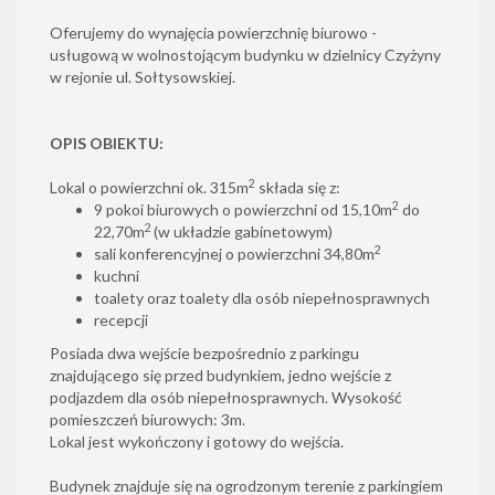
Oferujemy do wynajęcia powierzchnię biurowo -
usługową w wolnostojącym budynku w dzielnicy Czyżyny
w rejonie ul. Sołtysowskiej.
OPIS OBIEKTU:
2
Lokal o powierzchni ok. 315m
składa się z:
2
9 pokoi biurowych o powierzchni od 15,10m
do
2
22,70m
(w układzie gabinetowym)
2
sali konferencyjnej o powierzchni 34,80m
kuchni
toalety oraz toalety dla osób niepełnosprawnych
recepcji
Posiada dwa wejście bezpośrednio z parkingu
znajdującego się przed budynkiem, jedno wejście z
podjazdem dla osób niepełnosprawnych. Wysokość
pomieszczeń biurowych: 3m.
Lokal jest wykończony i gotowy do wejścia.
Budynek znajduje się na ogrodzonym terenie z parkingiem