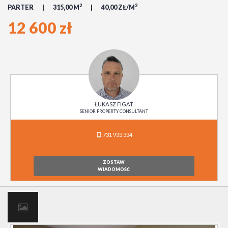
2
2
PARTER
315,00 M
40,00 ZŁ/M
12 600 zł
ŁUKASZ FIGAT
SENIOR PROPERTY CONSULTANT
731 933 334
ZOSTAW
WIADOMOŚĆ