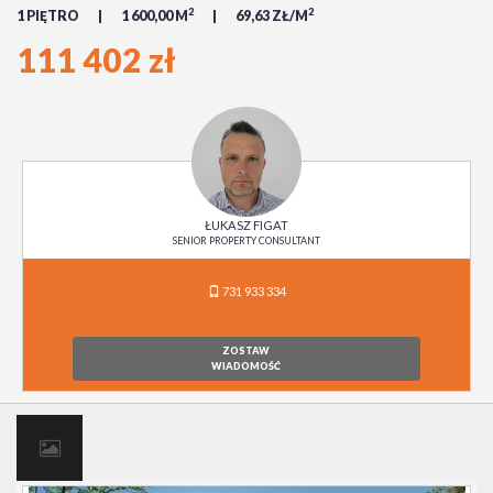
2
2
1 PIĘTRO
1 600,00 M
69,63 ZŁ/M
111 402 zł
ŁUKASZ FIGAT
SENIOR PROPERTY CONSULTANT
731 933 334
ZOSTAW
WIADOMOŚĆ