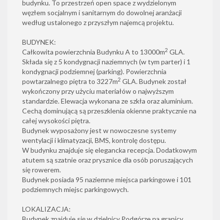
budynku. To przestrzeń open space z wydzielonym
węzłem socjalnym i sanitarnym do dowolnej aranżacji
według ustalonego z przyszłym najemcą projektu.
BUDYNEK:
2
Całkowita powierzchnia Budynku A to 13000m
GLA.
Składa się z 5 kondygnacji naziemnych (w tym parter) i 1
kondygnacji podziemnej (parking). Powierzchnia
2
powtarzalnego piętra to 3227m
GLA. Budynek został
wykończony przy użyciu materiałów o najwyższym
standardzie. Elewacja wykonana ze szkła oraz aluminium.
Cechą dominującą są przeszklenia okienne praktycznie na
całej wysokości piętra.
Budynek wyposażony jest w nowoczesne systemy
wentylacji i klimatyzacji, BMS, kontrolę dostępu.
W budynku znajduje się elegancka recepcja. Dodatkowym
atutem są szatnie oraz prysznice dla osób poruszających
się rowerem.
Budynek posiada 95 naziemne miejsca parkingowe i 101
podziemnych miejsc parkingowych.
LOKALIZACJA:
Budynek znajduje się w dzielnicy Podgórze na granicy