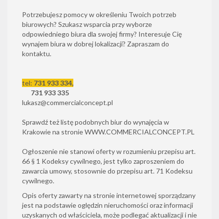
Potrzebujesz pomocy w określeniu Twoich potrzeb
biurowych? Szukasz wsparcia przy wyborze
odpowiedniego biura dla swojej firmy? Interesuje Cię
wynajem biura w dobrej lokalizacji? Zapraszam do
kontaktu.
tel:
731 933 334,
731 933 335
lukasz@commercialconcept.pl
Sprawdź też listę podobnych biur do wynajęcia w
Krakowie na stronie
WWW.COMMERCIALCONCEPT.PL
Ogłoszenie nie stanowi oferty w rozumieniu przepisu art.
66 § 1 Kodeksy cywilnego, jest tylko zaproszeniem do
zawarcia umowy, stosownie do przepisu art. 71 Kodeksu
cywilnego.
Opis oferty zawarty na stronie internetowej sporządzany
jest na podstawie oględzin nieruchomości oraz informacji
uzyskanych od właściciela, może podlegać aktualizacji i nie