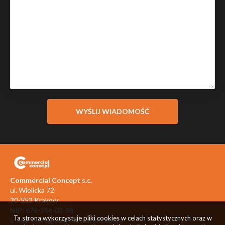
Commercial Concept s.c.
ul. Wielicka 72
30-552 Kraków
NIP: 676-246-02-98
Ta strona wykorzystuje pliki cookies w celach statystycznych oraz w
e-mail:
biuro@commercialconcept.pl