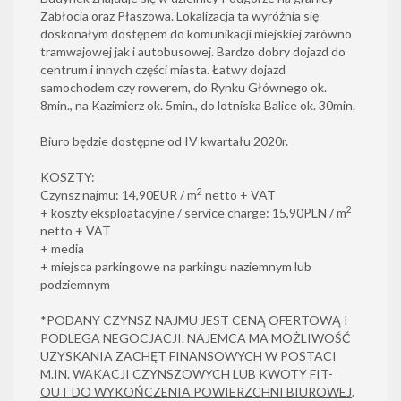
Zabłocia oraz Płaszowa. Lokalizacja ta wyróżnia się
doskonałym dostępem do komunikacji miejskiej zarówno
tramwajowej jak i autobusowej. Bardzo dobry dojazd do
centrum i innych części miasta. Łatwy dojazd
samochodem czy rowerem, do Rynku Głównego ok.
8min., na Kazimierz ok. 5min., do lotniska Balice ok. 30min.
Biuro będzie dostępne od IV kwartału 2020r.
KOSZTY:
2
Czynsz najmu: 14,90EUR / m
netto + VAT
2
+ koszty eksploatacyjne / service charge: 15,90PLN / m
netto + VAT
+ media
+ miejsca parkingowe na parkingu naziemnym lub
podziemnym
*PODANY CZYNSZ NAJMU JEST CENĄ OFERTOWĄ I
PODLEGA NEGOCJACJI. NAJEMCA MA MOŻLIWOŚĆ
UZYSKANIA ZACHĘT FINANSOWYCH W POSTACI
M.IN.
WAKACJI CZYNSZOWYCH
LUB
KWOTY FIT-
OUT DO WYKOŃCZENIA POWIERZCHNI BIUROWEJ
.