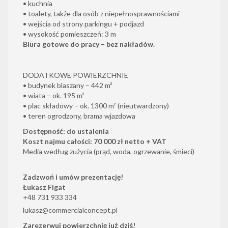
• kuchnia
• toalety, także dla osób z niepełnosprawnościami
• wejścia od strony parkingu + podjazd
• wysokość pomieszczeń: 3 m
Biura gotowe do pracy – bez nakładów.
DODATKOWE POWIERZCHNIE
• budynek blaszany – 442 m²
• wiata – ok. 195 m²
• plac składowy – ok. 1300 m² (nieutwardzony)
• teren ogrodzony, brama wjazdowa
Dostępność: do ustalenia
Koszt najmu całości: 70 000 zł netto + VAT
Media według zużycia (prąd, woda, ogrzewanie, śmieci)
Zadzwoń i umów prezentację!
Łukasz Figat
+48 731 933 334
lukasz@commercialconcept.pl
Zarezerwuj powierzchnię już dziś!