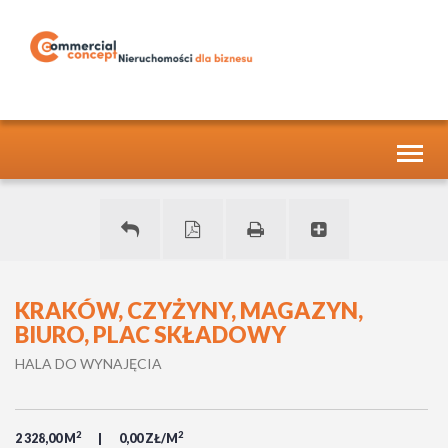
Toggl
naviga
KRAKÓW, CZYŻYNY, MAGAZYN,
BIURO, PLAC SKŁADOWY
HALA DO WYNAJĘCIA
2
2
2 328,00 M
0,00 ZŁ/M