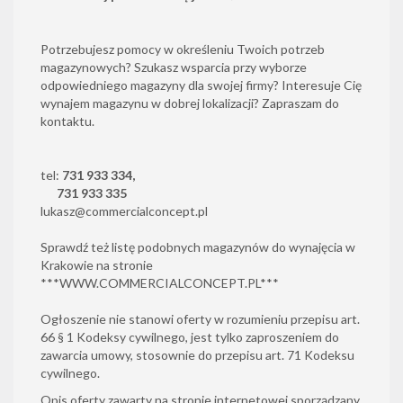
Potrzebujesz pomocy w określeniu Twoich potrzeb
magazynowych? Szukasz wsparcia przy wyborze
odpowiedniego magazyny dla swojej firmy? Interesuje Cię
wynajem magazynu w dobrej lokalizacji? Zapraszam do
kontaktu.
tel:
731 933 334,
731 933 335
lukasz@commercialconcept.pl
Sprawdź też listę podobnych magazynów do wynajęcia w
Krakowie na stronie
***
WWW.COMMERCIALCONCEPT.PL
***
Ogłoszenie nie stanowi oferty w rozumieniu przepisu art.
66 § 1 Kodeksy cywilnego, jest tylko zaproszeniem do
zawarcia umowy, stosownie do przepisu art. 71 Kodeksu
cywilnego.
Opis oferty zawarty na stronie internetowej sporządzany