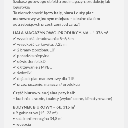
Szukasz gotowego obiektu pod magazyn, produkcję lub
logistykę?
Ta nieruchomość
łączy halę, biura i duży plac
manewrowy w jednym miejscu
– idealne dla firm
potrzebujących przestrzeni „od zaraz”!
HALA MAGAZYNOWO-PRODUKCYJNA – 1 376 m²
✔ wysokość składowania: 5–6,5 m
✔ wysokość całkowita: 7,25 m
✔ 2 bramy z poziomu „0”
✔ posadzka niepylna
✔ oświetlenie LED
✔ ogrzewanie z MPEC
✔ świetliki
✔ dojazd i plac manewrowy dla TIR
✔ przeznaczenie: magazyn / produkcja
Część biurowo-socjalna przy hali:
– kuchnia, szatnie, toalety (wykończone, klimatyzowane)
BUDYNEK BIUROWY – ok. 315 m²
• 9 gabinetów (15–23 m²)
• sala konferencyjna 34,8 m²
• recepcja