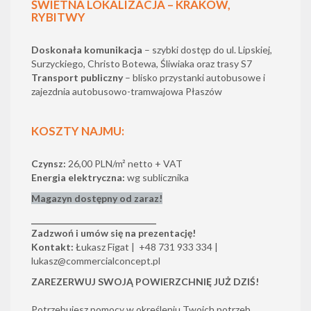
ŚWIETNA LOKALIZACJA – KRAKÓW,
RYBITWY
Doskonała komunikacja
– szybki dostęp do ul. Lipskiej,
Surzyckiego, Christo Botewa, Śliwiaka oraz trasy S7
Transport publiczny
– blisko przystanki autobusowe i
zajezdnia autobusowo-tramwajowa Płaszów
KOSZTY NAJMU:
Czynsz:
26,00 PLN/m² netto + VAT
Energia elektryczna:
wg sublicznika
Magazyn dostępny od zaraz!
______________________________
Zadzwoń i umów się na prezentację!
Kontakt:
Łukasz Figat | +48 731 933 334 |
lukasz@commercialconcept.pl
ZAREZERWUJ SWOJĄ POWIERZCHNIĘ JUŻ DZIŚ!
Potrzebujesz pomocy w określeniu Twoich potrzeb