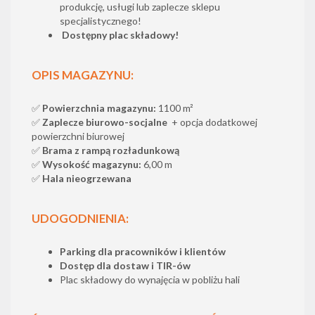
produkcję, usługi lub zaplecze sklepu
specjalistycznego!
Dostępny plac składowy!
OPIS MAGAZYNU:
✅
Powierzchnia magazynu:
1100 m²
✅
Zaplecze biurowo-socjalne
+ opcja dodatkowej
powierzchni biurowej
✅
Brama z rampą rozładunkową
✅
Wysokość magazynu:
6,00 m
✅
Hala nieogrzewana
UDOGODNIENIA:
Parking dla pracowników i klientów
Dostęp dla dostaw i TIR-ów
Plac składowy do wynajęcia w pobliżu hali