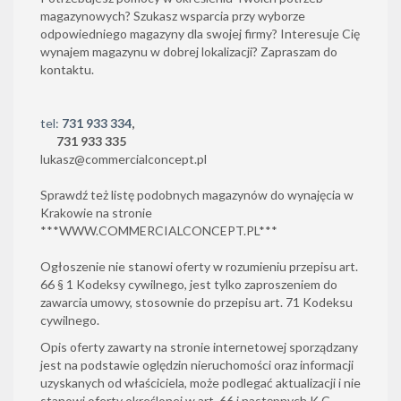
magazynowych? Szukasz wsparcia przy wyborze
odpowiedniego magazyny dla swojej firmy? Interesuje Cię
wynajem magazynu w dobrej lokalizacji? Zapraszam do
kontaktu.
tel:
731 933 334
,
731 933 335
lukasz@commercialconcept.pl
Sprawdź też listę podobnych magazynów do wynajęcia w
Krakowie na stronie
***
WWW.COMMERCIALCONCEPT.PL
***
Ogłoszenie nie stanowi oferty w rozumieniu przepisu art.
66 § 1 Kodeksy cywilnego, jest tylko zaproszeniem do
zawarcia umowy, stosownie do przepisu art. 71 Kodeksu
cywilnego.
Opis oferty zawarty na stronie internetowej sporządzany
jest na podstawie oględzin nieruchomości oraz informacji
uzyskanych od właściciela, może podlegać aktualizacji i nie
stanowi oferty określonej w art. 66 i następnych K.C.