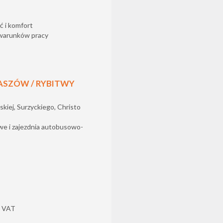
ć i komfort
warunków pracy
ŁASZÓW / RYBITWY
skiej, Surzyckiego, Christo
we i zajezdnia autobusowo-
+ VAT