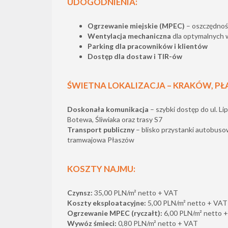
UDOGODNIENIA:
Ogrzewanie miejskie (MPEC)
– oszczędnoś
Wentylacja mechaniczna
dla optymalnych 
Parking dla pracowników i klientów
Dostęp dla dostaw i TIR-ów
ŚWIETNA LOKALIZACJA – KRAKÓW, P
Doskonała komunikacja
– szybki dostęp do ul. Lip
Botewa, Śliwiaka oraz trasy S7
Transport publiczny
– blisko przystanki autobuso
tramwajowa Płaszów
KOSZTY NAJMU:
Czynsz:
35,00 PLN/m² netto + VAT
Koszty eksploatacyjne:
5,00 PLN/m² netto + VAT
Ogrzewanie MPEC (ryczałt):
6,00 PLN/m² netto 
Wywóz śmieci:
0,80 PLN/m² netto + VAT