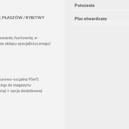
Położenie
, PŁASZÓW / RYBITWY
Plac utwardzany
wanie, hurtownię, e-
cze sklepu specjalistycznego!
iurowo-socjalna 95m²)
stęp do magazynu
leta) + opcja dodatkowej