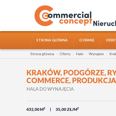
STRONA GŁÓWNA
O FIRMIE
OFER
Strona główna
Oferty
Hale
Wynajem
Kra
KRAKÓW, PODGÓRZE, RY
COMMERCE, PRODUKCJA
HALA DO WYNAJĘCIA
2
2
432,00 M
35,00 ZŁ/M