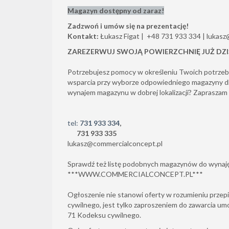
Magazyn dostępny od zaraz!
Zadzwoń i umów się na prezentację!
Kontakt:
Łukasz Figat | +48 731 933 334 | lukas
ZAREZERWUJ SWOJĄ POWIERZCHNIĘ JUŻ DZI
Potrzebujesz pomocy w określeniu Twoich potrze
wsparcia przy wyborze odpowiedniego magazyny dla
wynajem magazynu w dobrej lokalizacji? Zapraszam
tel:
731 933 334
,
731 933 335
lukasz@commercialconcept.pl
Sprawdź też listę podobnych magazynów do wynaję
***
WWW.COMMERCIALCONCEPT.PL
***
Ogłoszenie nie stanowi oferty w rozumieniu przepi
cywilnego, jest tylko zaproszeniem do zawarcia um
71 Kodeksu cywilnego.