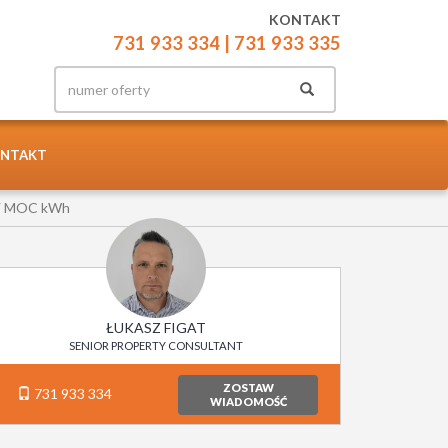
KONTAKT
731 933 334
| 731 933 335
NTAKT
Y MOC kWh
ŁUKASZ FIGAT
SENIOR PROPERTY CONSULTANT
ZOSTAW
731 933 334
WIADOMOŚĆ