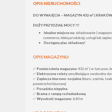
OPIS NIERUCHOMOŚCI
DO WYNAJĘCIA – MAGAZYN 432 m² | KRAKÓW
DUŻY PRZYDZIAŁ MOCY !!!
Idealne miejsce na:
składowanie | magazyno
commerce, lekką produkcję, usługi lub zaple
Dostępny plac składowy!
OPIS MAGAZYNU:
✅
Powierzchnia magazynu:
432 m² ( w tym pow. b
✅
Elektryczne rolety
umożliwiające swobodny do
✅
Zaplecze biurowo-socjalne
(biuro, szatnia, toa
powierzchni biurowej
✅
Posadzka niepylna
✅
Brama z rampą rozładunkową
✅
Wysokość magazynu:
6,40 m