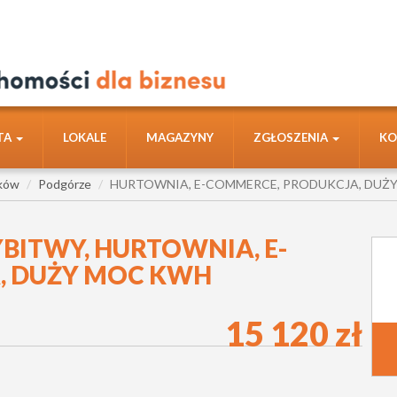
TA
LOKALE
MAGAZYNY
ZGŁOSZENIA
KO
ków
Podgórze
HURTOWNIA, E-COMMERCE, PRODUKCJA, DUŻ
BITWY, HURTOWNIA, E-
, DUŻY MOC KWH
15 120 zł