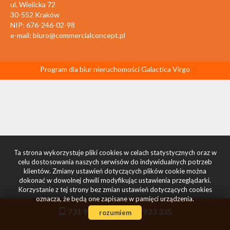
ul. Wielicka 72
30-552 Kraków
NIP: 676-246-02-98
e-mail:
biuro@commercialconcept.pl
Program dla biur nieruchomości
Galactica Virgo
Ta strona wykorzystuje pliki cookies w celach statystycznych oraz w
celu dostosowania naszych serwisów do indywidualnych potrzeb
klientów. Zmiany ustawień dotyczących plików cookie można
dokonać w dowolnej chwili modyfikując ustawienia przeglądarki.
Korzystanie z tej strony bez zmian ustawień dotyczących cookies
oznacza, że będą one zapisane w pamięci urządzenia.
731 933 334
731 933 335
rozumiem