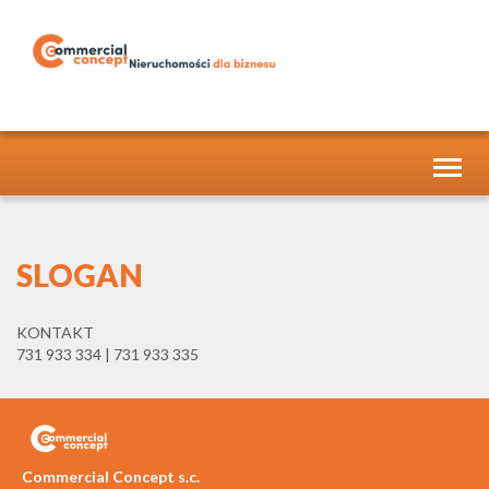
Toggl
naviga
SLOGAN
KONTAKT
731 933 334
| 731 933 335
Commercial Concept s.c.