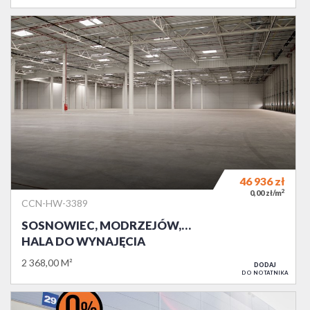
46 936
zł
2
0,00 zł/m
CCN-HW-3389
SOSNOWIEC, MODRZEJÓW,…
HALA DO WYNAJĘCIA
2 368,00 M²
DODAJ
DO NOTATNIKA