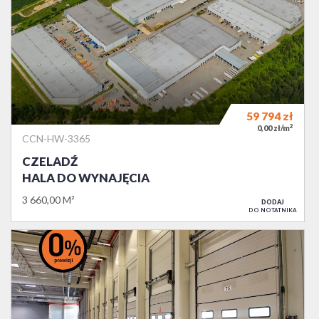
59 794
zł
2
0,00 zł/m
CCN-HW-3365
CZELADŹ
HALA DO WYNAJĘCIA
3 660,00 M²
DODAJ
DO NOTATNIKA