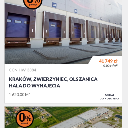
41 749
zł
2
0,00 zł/m
CCN-HW-3384
KRAKÓW, ZWIERZYNIEC, OLSZANICA
HALA DO WYNAJĘCIA
1 620,00 M²
DODAJ
DO NOTATNIKA