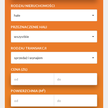
RODZAJ NIERUCHOMOŚCI
hale
PRZEZNACZENIE HALI
wszystkie
RODZAJ TRANSAKCJI
sprzedaż i wynajem
CENA (ZŁ)
2
POWIERZCHNIA (M
)