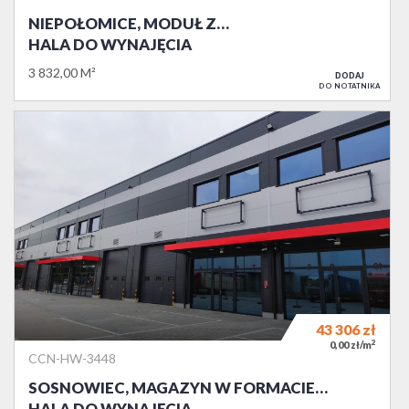
NIEPOŁOMICE, MODUŁ Z…
HALA DO WYNAJĘCIA
3 832,00 M²
DODAJ
DO NOTATNIKA
43 306
zł
2
0,00 zł/m
CCN-HW-3448
SOSNOWIEC, MAGAZYN W FORMACIE…
HALA DO WYNAJĘCIA