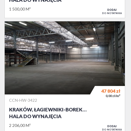
1 500,00 M²
DODAJ
DO NOTATNIKA
47 804
zł
2
0,00 zł/m
CCN-HW-3422
KRAKÓW, ŁAGIEWNIKI-BOREK…
HALA DO WYNAJĘCIA
2 206,00 M²
DODAJ
DO NOTATNIKA