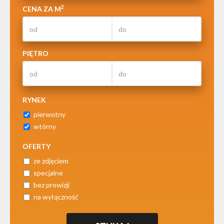
2
CENA ZA M
PIĘTRO
RYNEK
pierwotny
wtórny
OFERTY
ze zdjęciem
specjalne
bez prowizji
na wyłączność