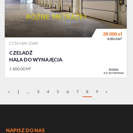
28 000
zł
2
0,00 zł/m
CCN-HW-3364
CZELADŹ
HALA DO WYNAJĘCIA
1 600,00 M²
DODAJ
DO NOTATNIKA
«
1
...
3
4
5
6
7
8
9
»
NAPISZ DO NAS