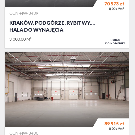
70 573
zł
2
0,00 zł/m
CCN-HW-3489
KRAKÓW, PODGÓRZE, RYBITWY,…
HALA DO WYNAJĘCIA
3 000,00 M²
DODAJ
DO NOTATNIKA
89 915
zł
2
0,00 zł/m
CCN-HW-3480