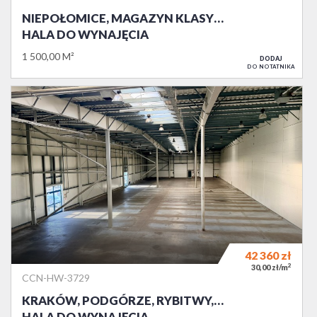
NIEPOŁOMICE, MAGAZYN KLASY…
HALA DO WYNAJĘCIA
1 500,00 M²
DODAJ
DO NOTATNIKA
42 360
zł
2
30,00 zł/m
CCN-HW-3729
KRAKÓW, PODGÓRZE, RYBITWY,…
HALA DO WYNAJĘCIA