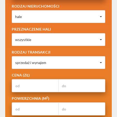
RODZAJ NIERUCHOMOŚCI
hale
PRZEZNACZENIE HALI
wszystkie
RODZAJ TRANSAKCJI
sprzedaż i wynajem
CENA (ZŁ)
2
POWIERZCHNIA (M
)