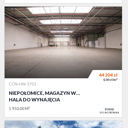
44 204
zł
2
0,00 zł/m
CCN-HW-3721
NIEPOŁOMICE, MAGAZYN W…
HALA DO WYNAJĘCIA
1 950,00 M²
DODAJ
DO NOTATNIKA