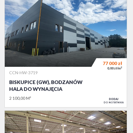
77 000
zł
2
0,00 zł/m
CCN-HW-3719
BISKUPICE (GW), BODZANÓW
HALA DO WYNAJĘCIA
2 100,00 M²
DODAJ
DO NOTATNIKA