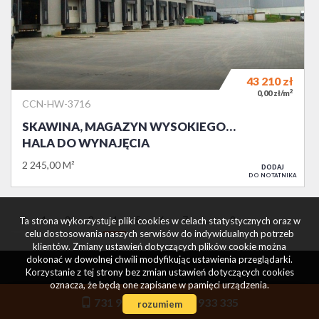
43 210
zł
2
0,00 zł/m
CCN-HW-3716
SKAWINA, MAGAZYN WYSOKIEGO…
HALA DO WYNAJĘCIA
2 245,00 M²
DODAJ
DO NOTATNIKA
«
1
2
3
4
5
6
7
...
9
»
Ta strona wykorzystuje pliki cookies w celach statystycznych oraz w
celu dostosowania naszych serwisów do indywidualnych potrzeb
klientów. Zmiany ustawień dotyczących plików cookie można
dokonać w dowolnej chwili modyfikując ustawienia przeglądarki.
Korzystanie z tej strony bez zmian ustawień dotyczących cookies
oznacza, że będą one zapisane w pamięci urządzenia.
731 933 334
731 933 335
rozumiem
NAPISZ DO NAS