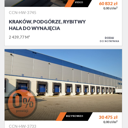
VIDEO
60 832
zł
2
0,00 zł/m
CCN-HW-3745
KRAKÓW, PODGÓRZE, RYBITWY
HALA DO WYNAJĘCIA
2 439,77 M²
DODAJ
DO NOTATNIKA
BEZ PROWIZJI
30 475
zł
2
0,00 zł/m
CCN-HW-3733