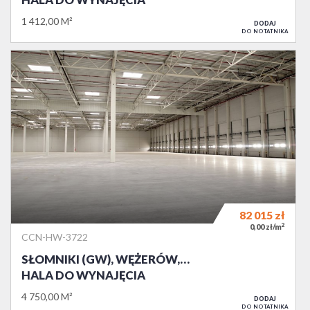
1 412,00 M²
DODAJ
DO NOTATNIKA
82 015
zł
2
0,00 zł/m
CCN-HW-3722
SŁOMNIKI (GW), WĘŻERÓW,…
HALA DO WYNAJĘCIA
4 750,00 M²
DODAJ
DO NOTATNIKA