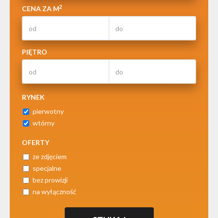
2
CENA ZA M
PIĘTRO
RYNEK
pierwotny
wtórny
OFERTY
ze zdjęciem
specjalne
bez prowizji
na wyłączność