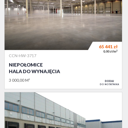
65 441
zł
2
0,00 zł/m
CCN-HW-3717
NIEPOŁOMICE
HALA DO WYNAJĘCIA
3 000,00 M²
DODAJ
DO NOTATNIKA