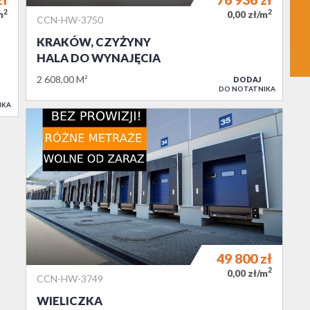
2
2
m
0,00 zł/m
CCN-HW-3750
KRAKÓW, CZYŻYNY
HALA DO WYNAJĘCIA
2 608,00 M²
DODAJ
DO NOTATNIKA
IKA
49 800
zł
2
0,00 zł/m
CCN-HW-3749
WIELICZKA