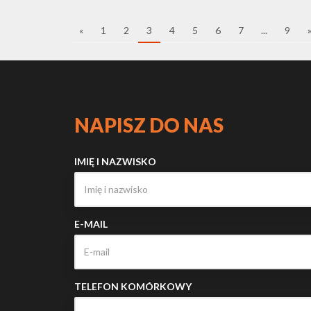
«
1
2
3
4
5
6
7
...
9
NAPISZ DO NAS
IMIĘ I NAZWISKO
E-MAIL
TELEFON KOMÓRKOWY