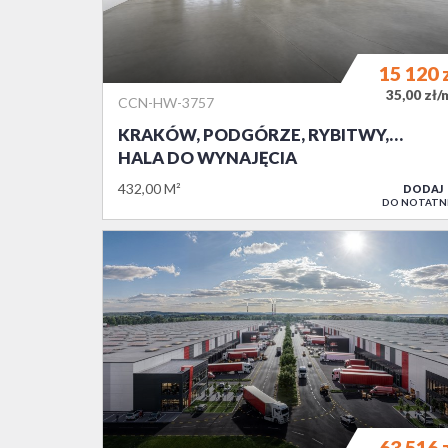
15 120
35,00 zł/
CCN-HW-3757
KRAKÓW, PODGÓRZE, RYBITWY,…
HALA DO WYNAJĘCIA
432,00 M²
DODAJ
DO NOTATN
63 516