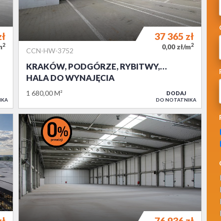
zł
37 365
zł
2
2
m
0,00 zł/m
CCN-HW-3752
KRAKÓW, PODGÓRZE, RYBITWY,…
HALA DO WYNAJĘCIA
1 680,00 M²
DODAJ
IKA
DO NOTATNIKA
zł
76 936
zł