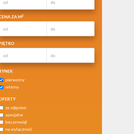
2
CENA ZA M
PIĘTRO
RYNEK
pierwotny
wtórny
OFERTY
ze zdjęciem
specjalne
bez prowizji
na wyłączność