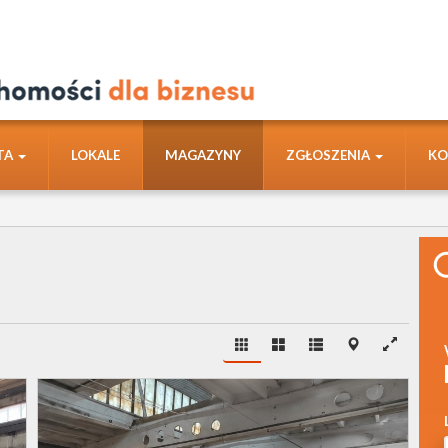
TA
LOKALE
MAGAZYNY
ZGŁOSZENIA
KO