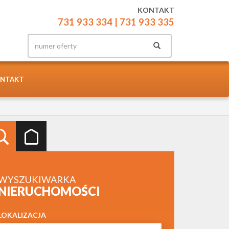
KONTAKT
731 933 334
| 731 933 335
NTAKT
WYSZUKIWARKA
NIERUCHOMOŚCI
LOKALIZACJA