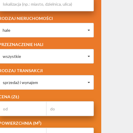
RODZAJ NIERUCHOMOŚCI
hale
PRZEZNACZENIE HALI
wszystkie
RODZAJ TRANSAKCJI
sprzedaż i wynajem
CENA (ZŁ)
2
POWIERZCHNIA (M
)