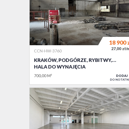
18 900
27,00 zł/
CCN-HW-3760
KRAKÓW, PODGÓRZE, RYBITWY,…
HALA DO WYNAJĘCIA
700,00 M²
DODAJ
DO NOTATN