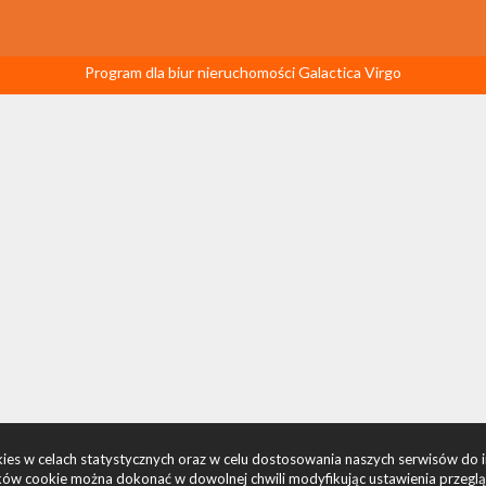
Program dla biur nieruchomości
Galactica Virgo
okies w celach statystycznych oraz w celu dostosowania naszych serwisów do 
ów cookie można dokonać w dowolnej chwili modyfikując ustawienia przegląda