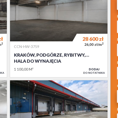
zł
28 600
zł
2
2
m
26,00 zł/m
CCN-HW-3759
KRAKÓW, PODGÓRZE, RYBITWY,…
HALA DO WYNAJĘCIA
1 100,00 M²
DODAJ
IKA
DO NOTATNIKA