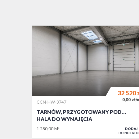
32 520
0,00 zł/
CCN-HW-3747
TARNÓW, PRZYGOTOWANY POD…
HALA DO WYNAJĘCIA
1 280,00 M²
DODAJ
DO NOTATN