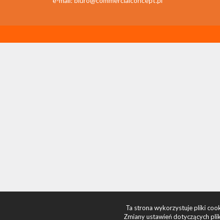
e-mail:
biuro@commercialconcept.pl
Ta strona wykorzystuje pliki co
Zmiany ustawień dotyczących plik