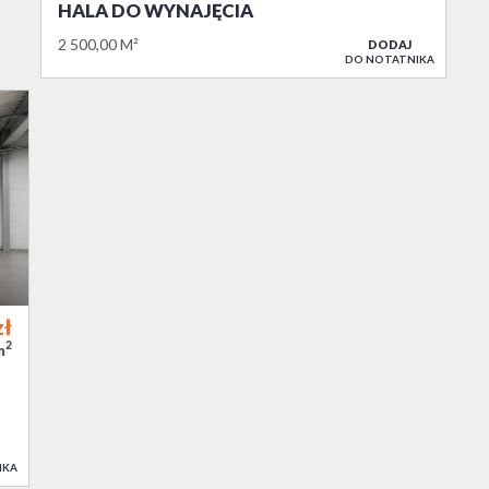
HALA DO WYNAJĘCIA
2 500,00 M²
DODAJ
DO NOTATNIKA
zł
2
m
IKA