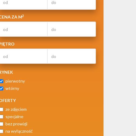
2
CENA ZA M
PIĘTRO
RYNEK
pierwotny
wtórny
OFERTY
ze zdjęciem
specjalne
bez prowizji
na wyłączność