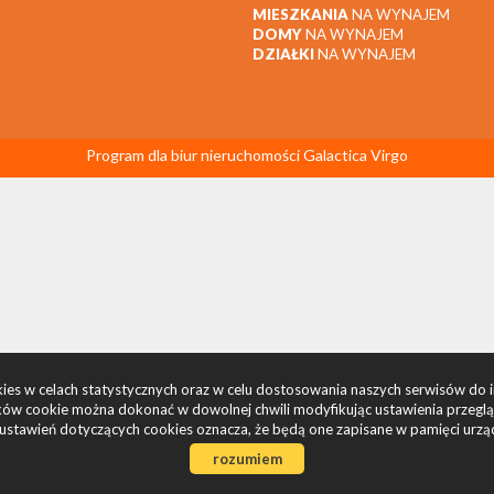
MIESZKANIA
NA WYNAJEM
DOMY
NA WYNAJEM
DZIAŁKI
NA WYNAJEM
Program dla biur nieruchomości
Galactica Virgo
okies w celach statystycznych oraz w celu dostosowania naszych serwisów do 
ów cookie można dokonać w dowolnej chwili modyfikując ustawienia przegląda
ustawień dotyczących cookies oznacza, że będą one zapisane w pamięci urzą
rozumiem