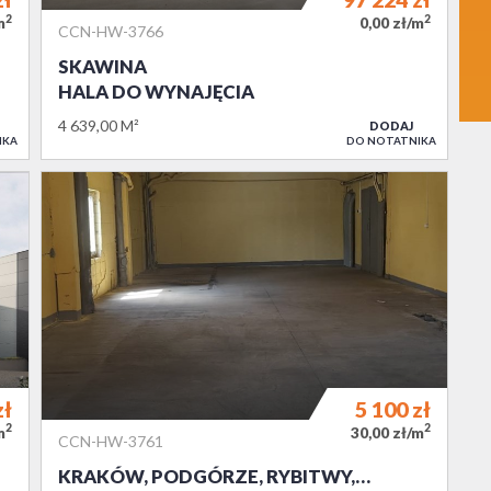
2
2
m
0,00 zł/m
CCN-HW-3766
SKAWINA
HALA DO WYNAJĘCIA
4 639,00 M²
DODAJ
IKA
DO NOTATNIKA
zł
5 100
zł
2
2
m
30,00 zł/m
CCN-HW-3761
KRAKÓW, PODGÓRZE, RYBITWY,…