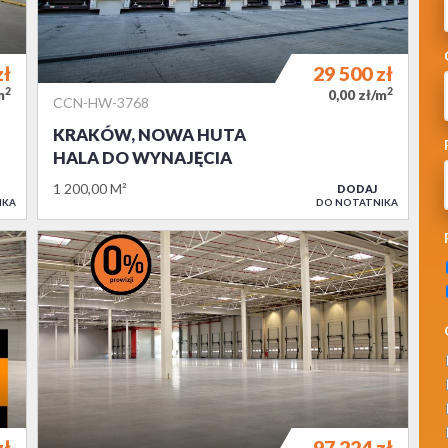
zł
29 500
zł
2
2
m
0,00 zł/m
CCN-HW-3768
KRAKÓW, NOWA HUTA
HALA DO WYNAJĘCIA
1 200,00 M²
DODAJ
IKA
DO NOTATNIKA
zł
97 224
zł