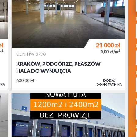
zł
21 000
zł
2
2
m
0,00 zł/m
CCN-HW-3770
KRAKÓW, PODGÓRZE, PŁASZÓW
HALA DO WYNAJĘCIA
600,00 M²
DODAJ
IKA
DO NOTATNIKA