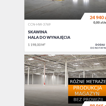
24 940
0,00 zł/
CCN-HW-3769
SKAWINA
HALA DO WYNAJĘCIA
1 198,00 M²
DODAJ
DO NOTATN
88 965