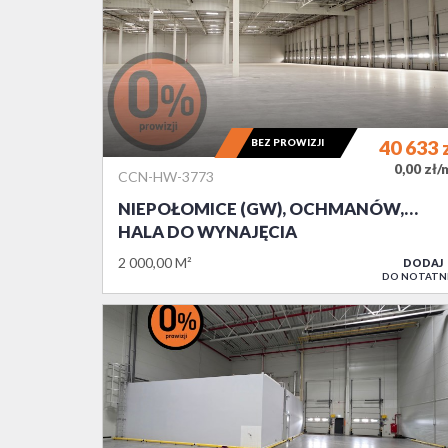
BEZ PROWIZJI
40 633
0,00 zł/
CCN-HW-3773
NIEPOŁOMICE (GW), OCHMANÓW,…
HALA DO WYNAJĘCIA
2 000,00 M²
DODAJ
DO NOTATN