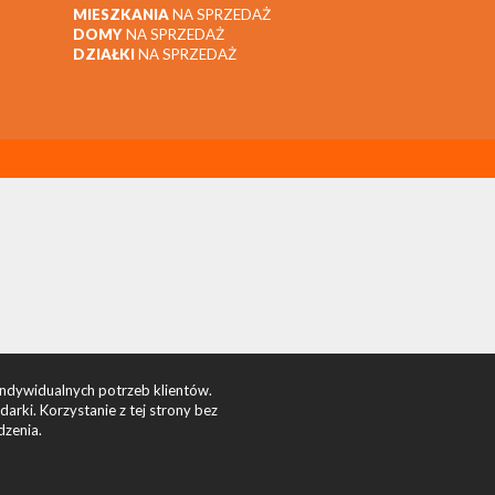
MIESZKANIA
NA SPRZEDAŻ
DOMY
NA SPRZEDAŻ
DZIAŁKI
NA SPRZEDAŻ
indywidualnych potrzeb klientów.
rki. Korzystanie z tej strony bez
dzenia.