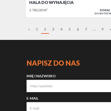
HALA DO WYNAJĘCIA
3 780,00 M²
DODAJ
DO NOTATN
«
1
2
3
4
5
6
7
...
9
NAPISZ DO NAS
IMIĘ I NAZWISKO
E-MAIL