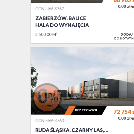
0,00 zł/
CCN-HW-3767
ZABIERZÓW, BALICE
HALA DO WYNAJĘCIA
3 500,00 M²
DODAJ
DO NOTATN
BEZ PROWIZJI
72 754
0,00 zł/
CCN-HW-3763
RUDA ŚLĄSKA, CZARNY LAS,…