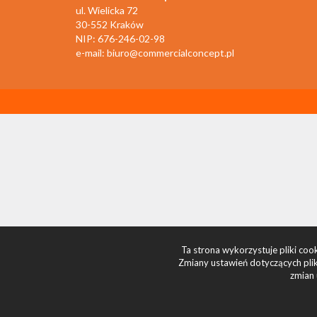
ul. Wielicka 72
30-552 Kraków
NIP: 676-246-02-98
e-mail:
biuro@commercialconcept.pl
Ta strona wykorzystuje pliki co
Zmiany ustawień dotyczących plik
zmian 