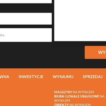
ÓWNA
INWESTYCJE
WYNAJMIJ
SPRZEDAJ
MAGAZYNY
NA WYNAJEM
BIURA I LOKALE USŁUGOWE
NA
WYNAJEM
OBIEKTY
NA WYNAJEM