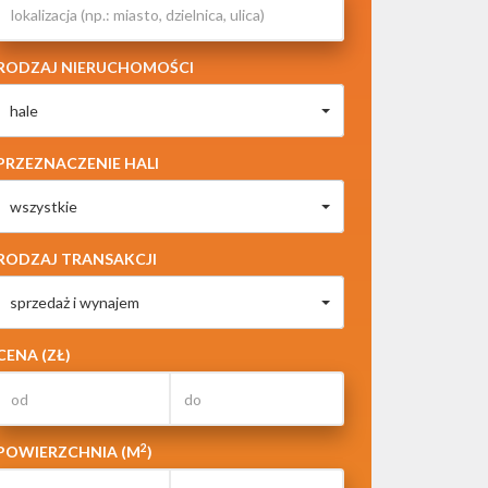
RODZAJ NIERUCHOMOŚCI
hale
PRZEZNACZENIE HALI
wszystkie
RODZAJ TRANSAKCJI
sprzedaż i wynajem
CENA (ZŁ)
2
POWIERZCHNIA (M
)