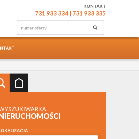
KONTAKT
731 933 334
| 731 933 335
NTAKT
WYSZUKIWARKA
NIERUCHOMOŚCI
LOKALIZACJA