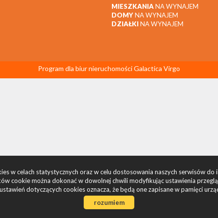
MIESZKANIA
NA WYNAJEM
DOMY
NA WYNAJEM
DZIAŁKI
NA WYNAJEM
Program dla biur nieruchomości
Galactica Virgo
okies w celach statystycznych oraz w celu dostosowania naszych serwisów do 
ów cookie można dokonać w dowolnej chwili modyfikując ustawienia przegląda
ustawień dotyczących cookies oznacza, że będą one zapisane w pamięci urzą
rozumiem