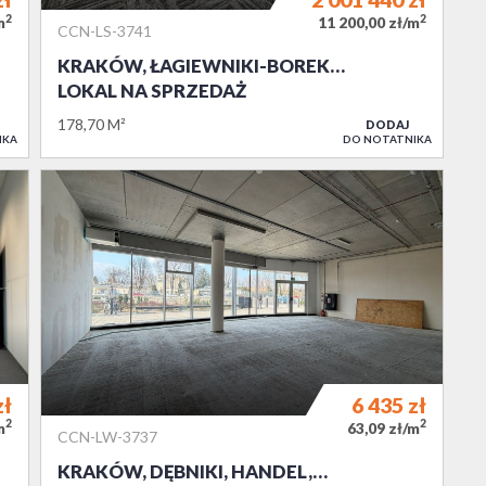
2
2
m
11 200,00 zł/m
CCN-LS-3741
KRAKÓW, ŁAGIEWNIKI-BOREK…
LOKAL NA SPRZEDAŻ
178,70 M²
DODAJ
IKA
DO NOTATNIKA
zł
6 435
zł
2
2
m
63,09 zł/m
CCN-LW-3737
KRAKÓW, DĘBNIKI, HANDEL,…