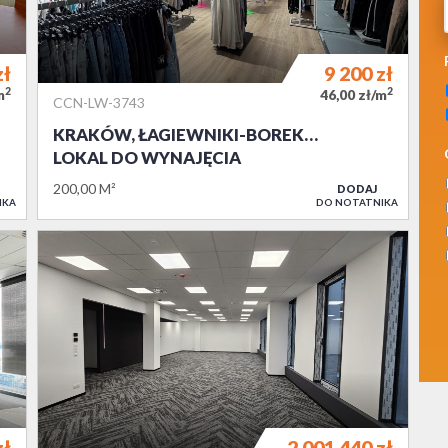
zł
9 200
zł
2
2
m
46,00 zł/m
CCN-LW-3743
KRAKÓW, ŁAGIEWNIKI-BOREK…
LOKAL DO WYNAJĘCIA
200,00 M²
DODAJ
IKA
DO NOTATNIKA
zł
2 001 440
zł