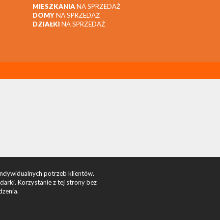
MIESZKANIA
NA SPRZEDAŻ
DOMY
NA SPRZEDAŻ
DZIAŁKI
NA SPRZEDAŻ
indywidualnych potrzeb klientów.
rki. Korzystanie z tej strony bez
dzenia.