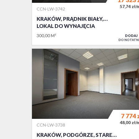
57,74 zł/
CCN-LW-3742
KRAKÓW, PRĄDNIK BIAŁY,…
LOKAL DO WYNAJĘCIA
300,00 M²
DODAJ
DO NOTATN
7 774
48,00 zł/
CCN-LW-3738
KRAKÓW, PODGÓRZE, STARE…