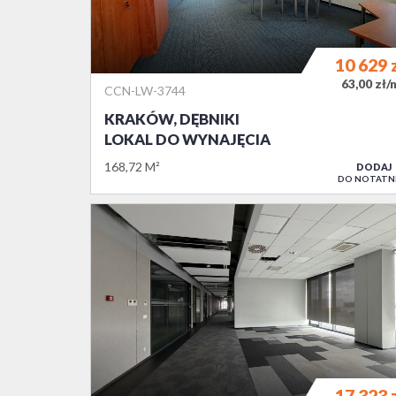
10 629
63,00 zł/
CCN-LW-3744
KRAKÓW, DĘBNIKI
LOKAL DO WYNAJĘCIA
168,72 M²
DODAJ
DO NOTATN
17 323