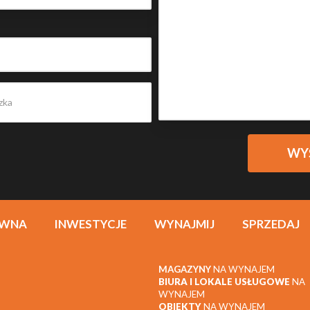
ÓWNA
INWESTYCJE
WYNAJMIJ
SPRZEDAJ
MAGAZYNY
NA WYNAJEM
BIURA I LOKALE USŁUGOWE
NA
WYNAJEM
OBIEKTY
NA WYNAJEM