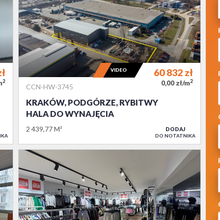
zł
VIDEO
60 832
zł
2
2
m
0,00 zł/m
CCN-HW-3745
KRAKÓW, PODGÓRZE, RYBITWY
HALA DO WYNAJĘCIA
2 439,77 M²
DODAJ
IKA
DO NOTATNIKA