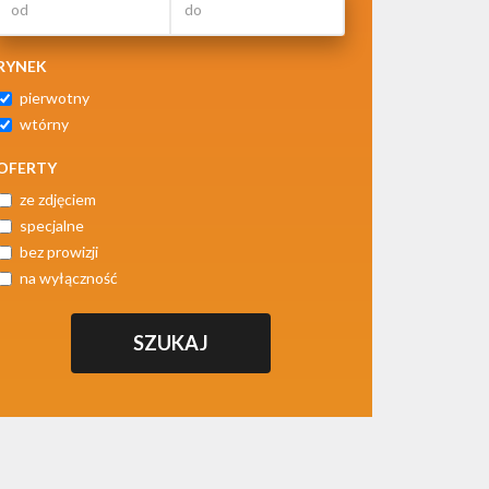
RYNEK
pierwotny
wtórny
OFERTY
ze zdjęciem
specjalne
bez prowizji
na wyłączność