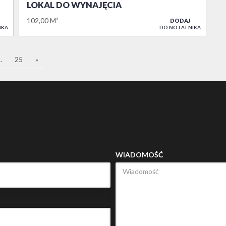
LOKAL DO WYNAJĘCIA
102,00 M²
DODAJ
IKA
DO NOTATNIKA
..
25
»
WIADOMOŚĆ