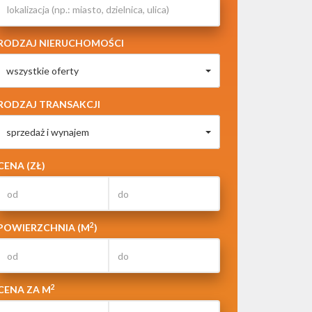
RODZAJ NIERUCHOMOŚCI
wszystkie oferty
RODZAJ TRANSAKCJI
sprzedaż i wynajem
CENA (ZŁ)
2
POWIERZCHNIA (M
)
2
CENA ZA M