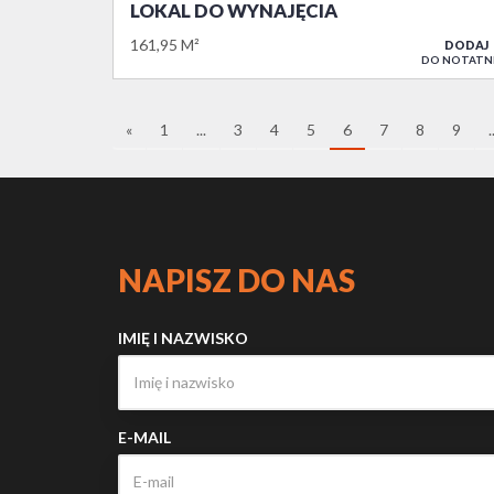
LOKAL DO WYNAJĘCIA
161,95 M²
DODAJ
DO NOTATN
«
1
...
3
4
5
6
7
8
9
.
NAPISZ DO NAS
IMIĘ I NAZWISKO
E-MAIL