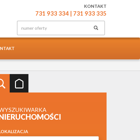
KONTAKT
731 933 334
| 731 933 335
NTAKT
WYSZUKIWARKA
NIERUCHOMOŚCI
LOKALIZACJA