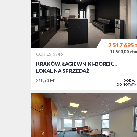
2 517 695
11 500,00 zł/
CCN-LS-3746
KRAKÓW, ŁAGIEWNIKI-BOREK…
LOKAL NA SPRZEDAŻ
218,93 M²
DODAJ
DO NOTATN