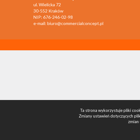
ul. Wielicka 72
30-552 Kraków
NIP: 676-246-02-98
e-mail:
biuro@commercialconcept.pl
Ta strona wykorzystuje pliki co
Zmiany ustawień dotyczących plik
zmian 