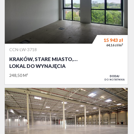
15 943
zł
2
64,16 zł/m
CCN-LW-3718
KRAKÓW, STARE MIASTO,…
LOKAL DO WYNAJĘCIA
248,50 M²
DODAJ
DO NOTATNIKA