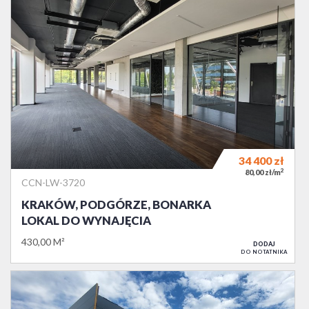
34 400
zł
2
80,00 zł/m
CCN-LW-3720
KRAKÓW, PODGÓRZE, BONARKA
LOKAL DO WYNAJĘCIA
430,00 M²
DODAJ
DO NOTATNIKA