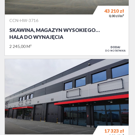
43 210
zł
2
0,00 zł/m
CCN-HW-3716
SKAWINA, MAGAZYN WYSOKIEGO…
HALA DO WYNAJĘCIA
2 245,00 M²
DODAJ
DO NOTATNIKA
17 323
zł