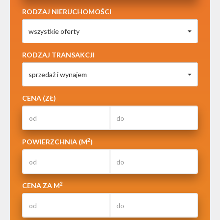
RODZAJ NIERUCHOMOŚCI
wszystkie oferty
RODZAJ TRANSAKCJI
sprzedaż i wynajem
CENA (ZŁ)
2
POWIERZCHNIA (M
)
2
CENA ZA M