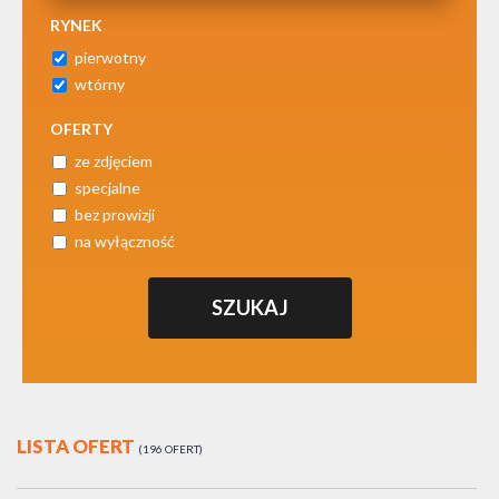
RYNEK
pierwotny
wtórny
OFERTY
ze zdjęciem
specjalne
bez prowizji
na wyłączność
LISTA OFERT
196 OFERT