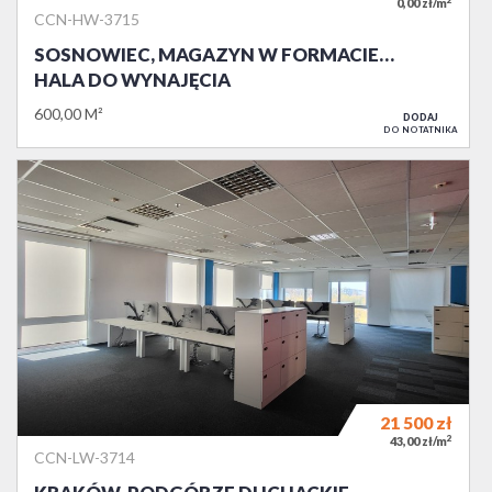
2
0,00 zł/m
CCN-HW-3715
SOSNOWIEC, MAGAZYN W FORMACIE…
HALA DO WYNAJĘCIA
600,00 M²
DODAJ
DO NOTATNIKA
21 500
zł
2
43,00 zł/m
CCN-LW-3714