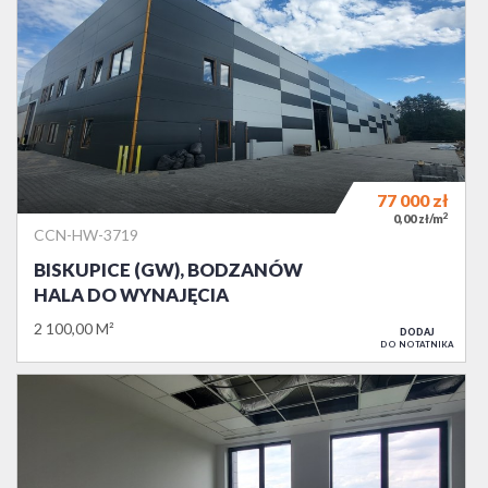
77 000
zł
2
0,00 zł/m
CCN-HW-3719
BISKUPICE (GW), BODZANÓW
HALA DO WYNAJĘCIA
2 100,00 M²
DODAJ
DO NOTATNIKA