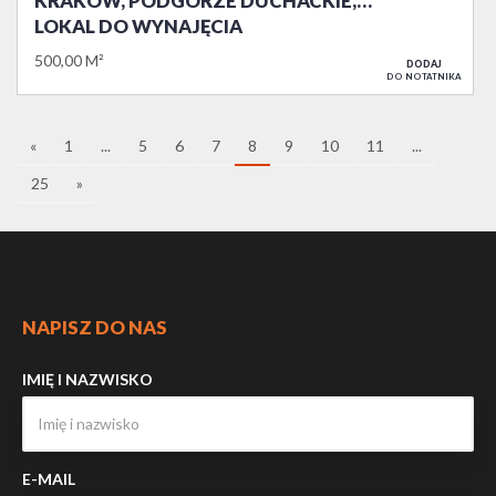
KRAKÓW, PODGÓRZE DUCHACKIE,…
LOKAL DO WYNAJĘCIA
500,00 M²
DODAJ
DO NOTATNIKA
«
1
...
5
6
7
8
9
10
11
...
25
»
NAPISZ DO NAS
IMIĘ I NAZWISKO
E-MAIL