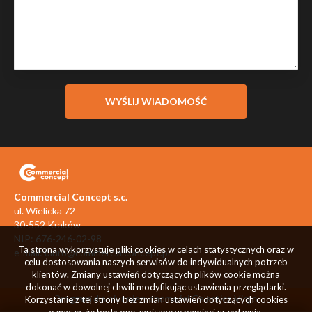
Commercial Concept s.c.
ul. Wielicka 72
30-552 Kraków
NIP: 676-246-02-98
Ta strona wykorzystuje pliki cookies w celach statystycznych oraz w
e-mail:
biuro@commercialconcept.pl
celu dostosowania naszych serwisów do indywidualnych potrzeb
klientów. Zmiany ustawień dotyczących plików cookie można
dokonać w dowolnej chwili modyfikując ustawienia przeglądarki.
Program dla biur nieruchomości
Galactica Virgo
Korzystanie z tej strony bez zmian ustawień dotyczących cookies