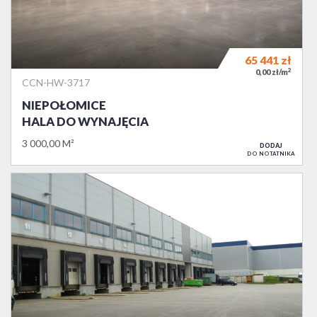
65 441
zł
2
0,00 zł/m
CCN-HW-3717
NIEPOŁOMICE
HALA DO WYNAJĘCIA
3 000,00 M²
DODAJ
DO NOTATNIKA