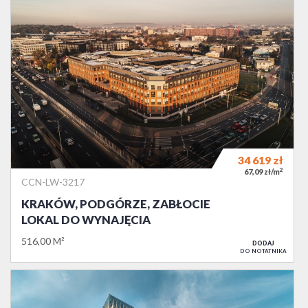
34 619
zł
2
67,09 zł/m
CCN-LW-3217
KRAKÓW, PODGÓRZE, ZABŁOCIE
LOKAL DO WYNAJĘCIA
516,00 M²
DODAJ
DO NOTATNIKA