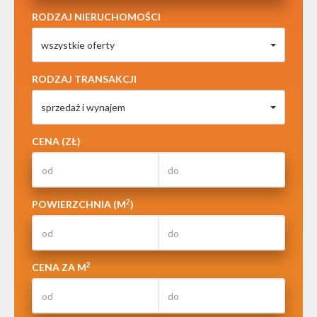
RODZAJ NIERUCHOMOŚCI
wszystkie oferty
RODZAJ TRANSAKCJI
sprzedaż i wynajem
CENA (ZŁ)
2
POWIERZCHNIA (M
)
2
CENA ZA M