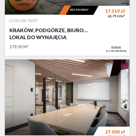
BEZ PROWIZJI
17 519
zł
2
62,79 zł/m
CCN-LW-3207
KRAKÓW, PODGÓRZE, BIURO…
LOKAL DO WYNAJĘCIA
279,00 M²
DODAJ
DO NOTATNIKA
27 300
zł