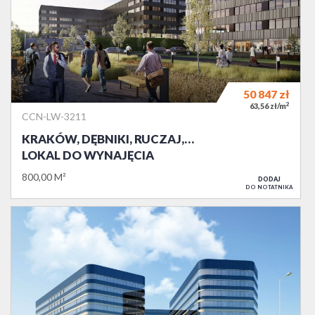
50 847
zł
2
63,56 zł/m
CCN-LW-3211
KRAKÓW, DĘBNIKI, RUCZAJ,…
LOKAL DO WYNAJĘCIA
800,00 M²
DODAJ
DO NOTATNIKA