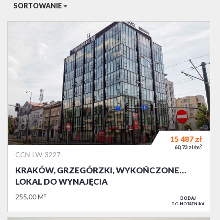
SORTOWANIE
15 487
zł
2
60,73 zł/m
CCN-LW-3227
KRAKÓW, GRZEGÓRZKI, WYKOŃCZONE…
LOKAL DO WYNAJĘCIA
255,00 M²
DODAJ
DO NOTATNIKA