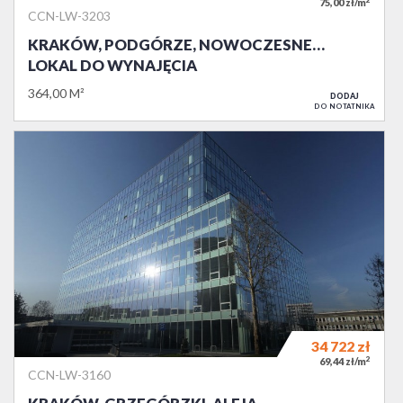
2
75,00 zł/m
CCN-LW-3203
KRAKÓW, PODGÓRZE, NOWOCZESNE…
LOKAL DO WYNAJĘCIA
364,00 M²
DODAJ
DO NOTATNIKA
34 722
zł
2
69,44 zł/m
CCN-LW-3160