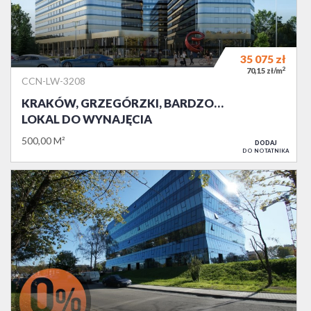
35 075
zł
2
70,15 zł/m
CCN-LW-3208
KRAKÓW, GRZEGÓRZKI, BARDZO…
LOKAL DO WYNAJĘCIA
500,00 M²
DODAJ
DO NOTATNIKA