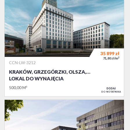
35 899
zł
2
71,80 zł/m
CCN-LW-3212
KRAKÓW, GRZEGÓRZKI, OLSZA,…
LOKAL DO WYNAJĘCIA
500,00 M²
DODAJ
DO NOTATNIKA