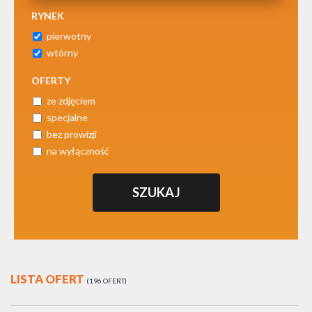
RYNEK
pierwotny
wtórny
OFERTY
ze zdjęciem
specjalne
bez prowizji
na wyłączność
LISTA OFERT
196 OFERT